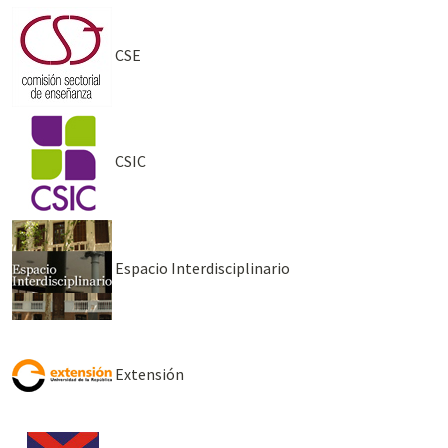
CSE
CSIC
Espacio Interdisciplinario
Extensión