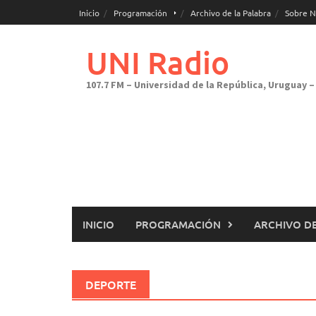
Saltar
Inicio
Programación
Archivo de la Palabra
Sobre N
al
contenido
UNI Radio
107.7 FM – Universidad de la República, Uruguay – 
INICIO
PROGRAMACIÓN
ARCHIVO DE
DEPORTE