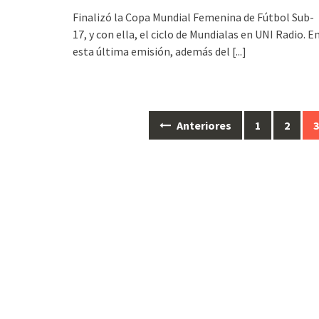
Finalizó la Copa Mundial Femenina de Fútbol Sub-
17, y con ella, el ciclo de Mundialas en UNI Radio. E
esta última emisión, además del
[...]
Anteriores
1
2
Ir
a
las
entradas