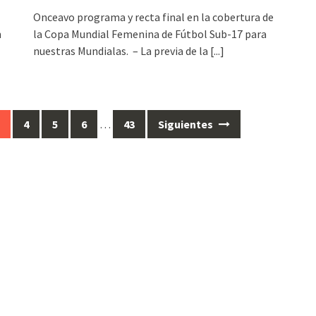
Onceavo programa y recta final en la cobertura de
n
la Copa Mundial Femenina de Fútbol Sub-17 para
nuestras Mundialas. – La previa de la
[...]
3
4
5
6
…
43
Siguientes