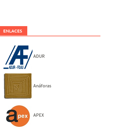
ENLACES
ADUR
Anáforas
APEX