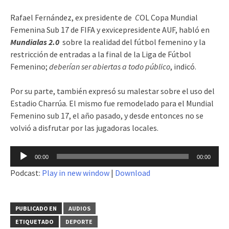
Rafael Fernández, ex presidente de
C
OL Copa Mundial
Femenina Sub 17 de FIFA y exvicepresidente AUF, habló en
Mundialas 2.0
sobre la realidad del fútbol femenino y la
restricción de entradas a la final de la Liga de Fútbol
Femenino;
deberían ser abiertas a todo público
, indicó.
Por su parte, también expresó su malestar sobre el uso del
Estadio Charrúa. El mismo fue remodelado para el Mundial
Femenino sub 17, el año pasado, y desde entonces no se
volvió a disfrutar por las jugadoras locales.
Reproductor
00:00
00:00
de
Podcast:
Play in new window
|
Download
audio
PUBLICADO EN
AUDIOS
ETIQUETADO
DEPORTE