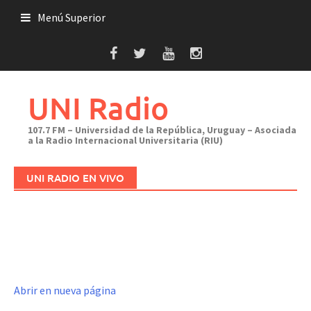
Saltar
Menú Superior
al
contenido
UNI Radio
107.7 FM – Universidad de la República, Uruguay – Asociada
a la Radio Internacional Universitaria (RIU)
UNI RADIO EN VIVO
Abrir en nueva página