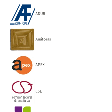
ADUR
Anáforas
APEX
CSE