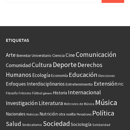
ETIQUETAS
Comunicación
Arte
Cine
Ciencia
Bienestar Universitario
Deporte
Cultura
Derechos
Comunidad
Educación
Humanos
Ecología
Economía
Elecciones
Extensión
Enfoques Interdisciplinarios
Entretenimiento
FIC
Internacional
Historia
Frikismo
Fútbol
Filosofía
género
Música
Investigación
Literatura
Miércoles de Música
Política
Nacionales
Nutrición
otra vuelta
Noticias
Periodismo
Sociedad
Salud
Sociología
Sindicalismo
Solidaridad