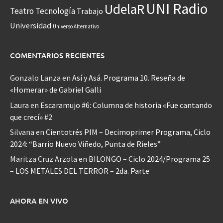
UNI Radio
UdelaR
Teatro
Tecnología
Trabajo
Universidad
Universo Alternativo
COMENTARIOS RECIENTES
Gonzalo Lanza
en
Así y Asá. Programa 10. Reseña de
«Homerar» de Gabriel Galli
Laura
en
Escaramujo #6: Columna de historia «Fue cantando
que crecí» #2
Silvana
en
Cientotrés PIM – Decimoprimer Programa, Ciclo
2024: “Barrio Nuevo Viñedo, Punta de Rieles”
Maritza Cruz Arzola
en
BILONGO – Ciclo 2024/Programa 25
– LOS METALES DEL TERROR – 2da. Parte
AHORA EN VIVO