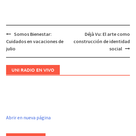
Somos Bienestar:
Déjà Vu: El arte como
Navegación
Cuidados en vacaciones de
construcción de identidad
de
julio
social
entradas
UNI RADIO EN VIVO
Abrir en nueva página