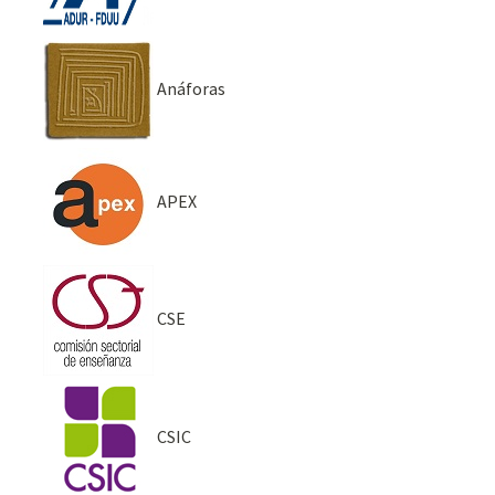
Anáforas
APEX
CSE
CSIC