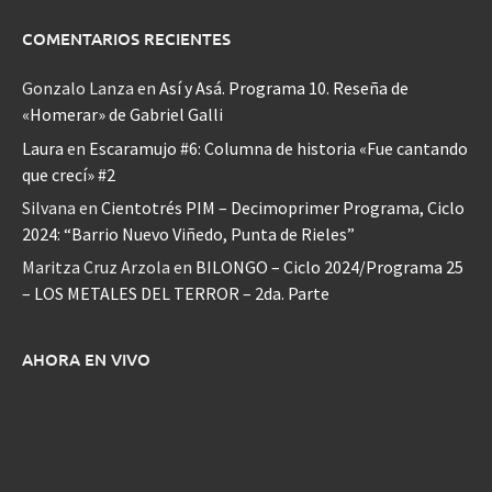
COMENTARIOS RECIENTES
Gonzalo Lanza
en
Así y Asá. Programa 10. Reseña de
«Homerar» de Gabriel Galli
Laura
en
Escaramujo #6: Columna de historia «Fue cantando
que crecí» #2
Silvana
en
Cientotrés PIM – Decimoprimer Programa, Ciclo
2024: “Barrio Nuevo Viñedo, Punta de Rieles”
Maritza Cruz Arzola
en
BILONGO – Ciclo 2024/Programa 25
– LOS METALES DEL TERROR – 2da. Parte
AHORA EN VIVO