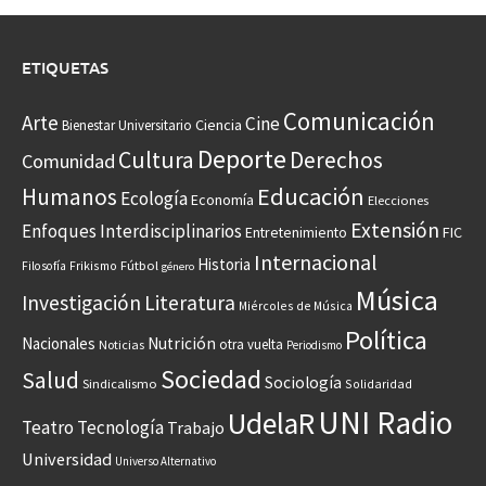
ETIQUETAS
Comunicación
Arte
Cine
Ciencia
Bienestar Universitario
Deporte
Cultura
Derechos
Comunidad
Educación
Humanos
Ecología
Economía
Elecciones
Extensión
Enfoques Interdisciplinarios
Entretenimiento
FIC
Internacional
Historia
Frikismo
Fútbol
Filosofía
género
Música
Investigación
Literatura
Miércoles de Música
Política
Nacionales
Nutrición
otra vuelta
Noticias
Periodismo
Sociedad
Salud
Sociología
Sindicalismo
Solidaridad
UNI Radio
UdelaR
Teatro
Tecnología
Trabajo
Universidad
Universo Alternativo