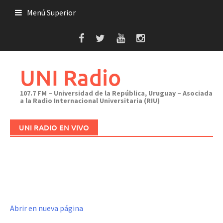
Saltar
Menú Superior
al
contenido
UNI Radio
107.7 FM – Universidad de la República, Uruguay – Asociada
a la Radio Internacional Universitaria (RIU)
UNI RADIO EN VIVO
Abrir en nueva página