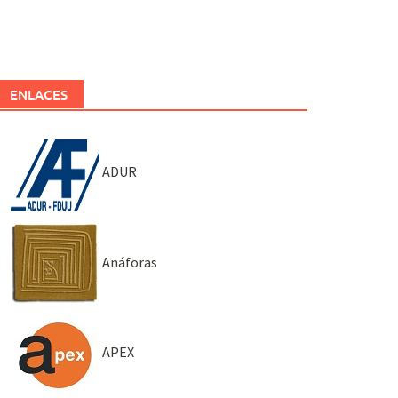
ENLACES
ADUR
Anáforas
APEX