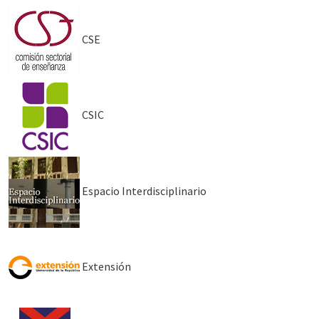
CSE
CSIC
Espacio Interdisciplinario
Extensión