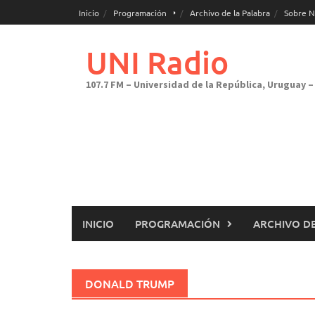
Saltar
Inicio
Programación
Archivo de la Palabra
Sobre N
al
contenido
UNI Radio
107.7 FM – Universidad de la República, Uruguay – 
INICIO
PROGRAMACIÓN
ARCHIVO DE
DONALD TRUMP