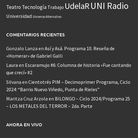
UNI Radio
UdelaR
Teatro
Tecnología
Trabajo
Universidad
Universo Alternativo
COMENTARIOS RECIENTES
Gonzalo Lanza
en
Así y Asá. Programa 10. Reseña de
«Homerar» de Gabriel Galli
Laura
en
Escaramujo #6: Columna de historia «Fue cantando
que crecí» #2
Silvana
en
Cientotrés PIM – Decimoprimer Programa, Ciclo
2024: “Barrio Nuevo Viñedo, Punta de Rieles”
Maritza Cruz Arzola
en
BILONGO – Ciclo 2024/Programa 25
– LOS METALES DEL TERROR – 2da. Parte
AHORA EN VIVO