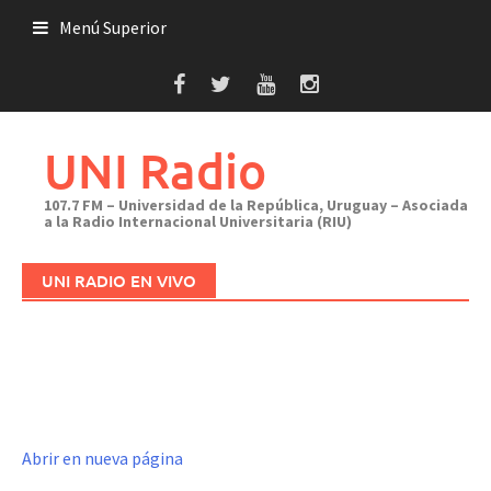
Saltar
Menú Superior
al
contenido
UNI Radio
107.7 FM – Universidad de la República, Uruguay – Asociada
a la Radio Internacional Universitaria (RIU)
UNI RADIO EN VIVO
Abrir en nueva página