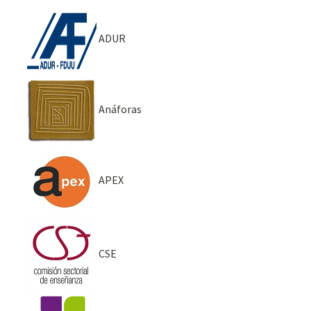
ADUR
Anáforas
APEX
CSE