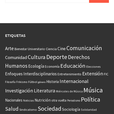
ETIQUETAS
Comunicación
Arte
Cine
Ciencia
Bienestar Universitario
Deporte
Cultura
Derechos
Comunidad
Educación
Humanos
Ecología
Economía
Elecciones
Extensión
Enfoques Interdisciplinarios
Entretenimiento
FIC
Internacional
Historia
Frikismo
Fútbol
Filosofía
género
Música
Investigación
Literatura
Miércoles de Música
Política
Nacionales
Nutrición
otra vuelta
Noticias
Periodismo
Sociedad
Salud
Sociología
Sindicalismo
Solidaridad