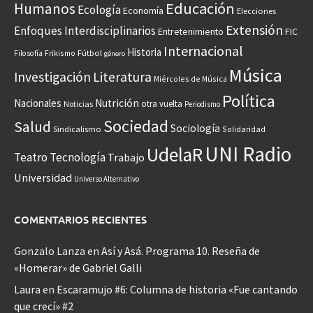
Educación
Humanos
Ecología
Economía
Elecciones
Extensión
Enfoques Interdisciplinarios
Entretenimiento
FIC
Internacional
Historia
Frikismo
Fútbol
Filosofía
género
Música
Investigación
Literatura
Miércoles de Música
Política
Nacionales
Nutrición
otra vuelta
Noticias
Periodismo
Sociedad
Salud
Sociología
Sindicalismo
Solidaridad
UNI Radio
UdelaR
Teatro
Tecnología
Trabajo
Universidad
Universo Alternativo
COMENTARIOS RECIENTES
Gonzalo Lanza
en
Así y Asá. Programa 10. Reseña de
«Homerar» de Gabriel Galli
Laura
en
Escaramujo #6: Columna de historia «Fue cantando
que crecí» #2