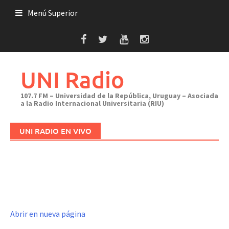
Saltar
Menú Superior
al
contenido
UNI Radio
107.7 FM – Universidad de la República, Uruguay – Asociada
a la Radio Internacional Universitaria (RIU)
UNI RADIO EN VIVO
Abrir en nueva página