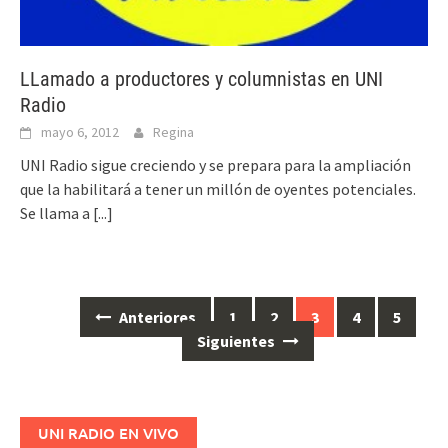
LLamado a productores y columnistas en UNI
Radio
mayo 6, 2012
Regina
UNI Radio sigue creciendo y se prepara para la ampliación
que la habilitará a tener un millón de oyentes potenciales.
Se llama a
[...]
Anteriores
1
2
3
4
5
Ir
Siguientes
a
las
entradas
UNI RADIO EN VIVO