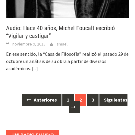
Audio: Hace 40 años, Michel Foucalt escribió
“Vigilar y castigar”
noviembre 9, 2015
Ismael
En ese sentido, la “Casa de Filosofía” realizó el pasado 29 de
octubre un análisis de su obra a partir de diversos
académicos.
[...]
Anteriores
1
2
3
Siguientes
Ir
a
las
entradas
UNI RADIO EN VIVO