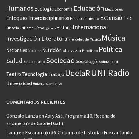
Educación
Humanos
Ecología
Economía
Elecciones
Extensión
Enfoques Interdisciplinarios
Entretenimiento
FIC
Internacional
Historia
Frikismo
Fútbol
Filosofía
género
Música
Investigación
Literatura
Miércoles de Música
Política
Nacionales
Nutrición
otra vuelta
Noticias
Periodismo
Sociedad
Salud
Sociología
Sindicalismo
Solidaridad
UNI Radio
UdelaR
Teatro
Tecnología
Trabajo
Universidad
Universo Alternativo
COMENTARIOS RECIENTES
Gonzalo Lanza
en
Así y Asá. Programa 10. Reseña de
«Homerar» de Gabriel Galli
Laura
en
Escaramujo #6: Columna de historia «Fue cantando