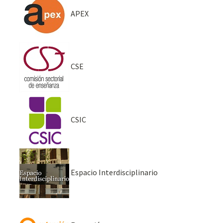
APEX
CSE
CSIC
Espacio Interdisciplinario