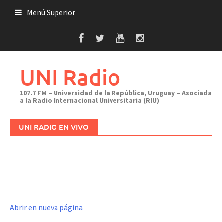
Saltar
Menú Superior
al
contenido
UNI Radio
107.7 FM – Universidad de la República, Uruguay – Asociada
a la Radio Internacional Universitaria (RIU)
UNI RADIO EN VIVO
Abrir en nueva página