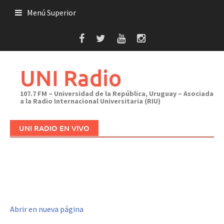
Saltar
Menú Superior
al
contenido
UNI Radio
107.7 FM – Universidad de la República, Uruguay – Asociada
a la Radio Internacional Universitaria (RIU)
UNI RADIO EN VIVO
Abrir en nueva página