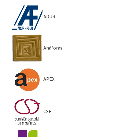
ADUR
Anáforas
APEX
CSE