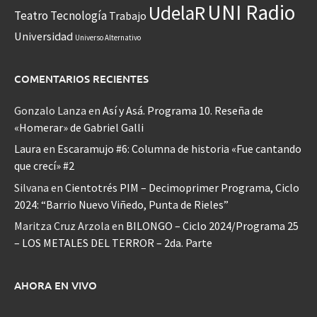
UNI Radio
UdelaR
Teatro
Tecnología
Trabajo
Universidad
Universo Alternativo
COMENTARIOS RECIENTES
Gonzalo Lanza
en
Así y Asá. Programa 10. Reseña de
«Homerar» de Gabriel Galli
Laura
en
Escaramujo #6: Columna de historia «Fue cantando
que crecí» #2
Silvana
en
Cientotrés PIM – Decimoprimer Programa, Ciclo
2024: “Barrio Nuevo Viñedo, Punta de Rieles”
Maritza Cruz Arzola
en
BILONGO – Ciclo 2024/Programa 25
– LOS METALES DEL TERROR – 2da. Parte
AHORA EN VIVO