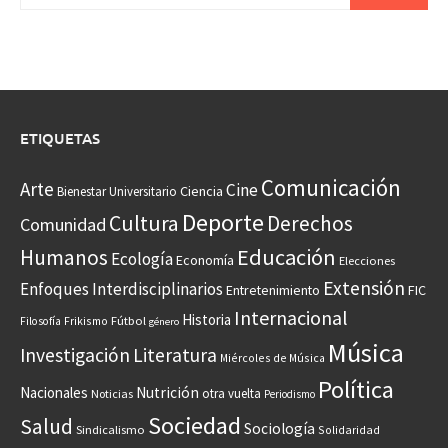
ETIQUETAS
Comunicación
Arte
Cine
Ciencia
Bienestar Universitario
Deporte
Cultura
Derechos
Comunidad
Educación
Humanos
Ecología
Economía
Elecciones
Extensión
Enfoques Interdisciplinarios
Entretenimiento
FIC
Internacional
Historia
Frikismo
Fútbol
Filosofía
género
Música
Investigación
Literatura
Miércoles de Música
Política
Nacionales
Nutrición
otra vuelta
Noticias
Periodismo
Sociedad
Salud
Sociología
Sindicalismo
Solidaridad