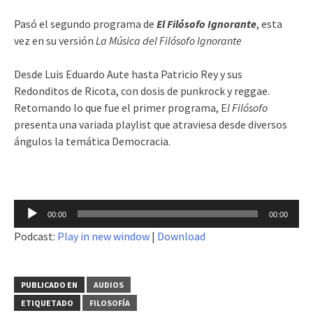
Pasó el segundo programa de
El Filósofo Ignorante
, esta
vez en su versión
La Música del Filósofo Ignorante
Desde Luis Eduardo Aute hasta Patricio Rey y sus
Redonditos de Ricota, con dosis de punkrock y reggae.
Retomando lo que fue el primer programa, E
l Filósofo
presenta una variada playlist que atraviesa desde diversos
ángulos la temática Democracia.
Reproductor
00:00
00:00
de
Podcast:
Play in new window
|
Download
audio
PUBLICADO EN
AUDIOS
ETIQUETADO
FILOSOFÍA