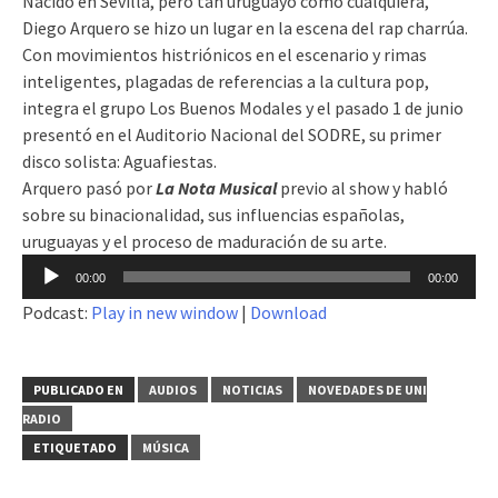
Nacido en Sevilla, pero tan uruguayo como cualquiera,
Diego Arquero se hizo un lugar en la escena del rap charrúa.
Con movimientos histriónicos en el escenario y rimas
inteligentes, plagadas de referencias a la cultura pop,
integra el grupo Los Buenos Modales y el pasado 1 de junio
presentó en el Auditorio Nacional del SODRE, su primer
disco solista: Aguafiestas.
Arquero pasó por
La Nota Musical
previo al show y habló
sobre su binacionalidad, sus influencias españolas,
uruguayas y el proceso de maduración de su arte.
Reproductor
00:00
00:00
de
Podcast:
Play in new window
|
Download
audio
PUBLICADO EN
AUDIOS
NOTICIAS
NOVEDADES DE UNI
RADIO
ETIQUETADO
MÚSICA