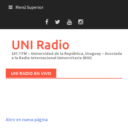
Saltar
Menú Superior
al
contenido
UNI Radio
107.7 FM – Universidad de la República, Uruguay – Asociada
a la Radio Internacional Universitaria (RIU)
UNI RADIO EN VIVO
Abrir en nueva página