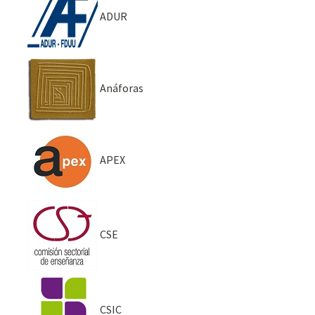
ADUR
Anáforas
APEX
CSE
CSIC