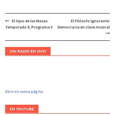
El Opio de las Masas:
El Filósofo Ignorante:
Navegación
Temporada 9, Programa 5
Democracia en clave musical
de
entradas
UNI RADIO EN VIVO
Abrir en nueva página
EN YOUTUBE