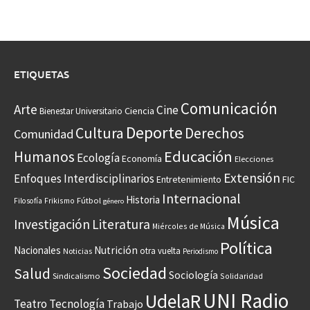
ETIQUETAS
Comunicación
Arte
Cine
Ciencia
Bienestar Universitario
Deporte
Cultura
Derechos
Comunidad
Educación
Humanos
Ecología
Economía
Elecciones
Extensión
Enfoques Interdisciplinarios
Entretenimiento
FIC
Internacional
Historia
Frikismo
Fútbol
Filosofía
género
Música
Investigación
Literatura
Miércoles de Música
Política
Nacionales
Nutrición
otra vuelta
Noticias
Periodismo
Sociedad
Salud
Sociología
Sindicalismo
Solidaridad
UNI Radio
UdelaR
Teatro
Tecnología
Trabajo