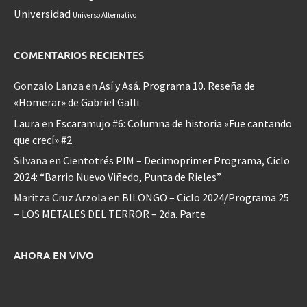
Universidad
Universo Alternativo
COMENTARIOS RECIENTES
Gonzalo Lanza
en
Así y Asá. Programa 10. Reseña de
«Homerar» de Gabriel Galli
Laura
en
Escaramujo #6: Columna de historia «Fue cantando
que crecí» #2
Silvana
en
Cientotrés PIM – Decimoprimer Programa, Ciclo
2024: “Barrio Nuevo Viñedo, Punta de Rieles”
Maritza Cruz Arzola
en
BILONGO – Ciclo 2024/Programa 25
– LOS METALES DEL TERROR – 2da. Parte
AHORA EN VIVO