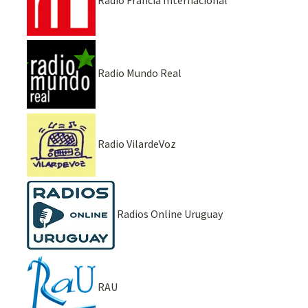
Radio Mundo Real
Radio VilardeVoz
Radios Online Uruguay
RAU