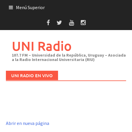
Saltar
Menú Superior
al
contenido
UNI Radio
107.7 FM – Universidad de la República, Uruguay – Asociada
a la Radio Internacional Universitaria (RIU)
UNI RADIO EN VIVO
Abrir en nueva página