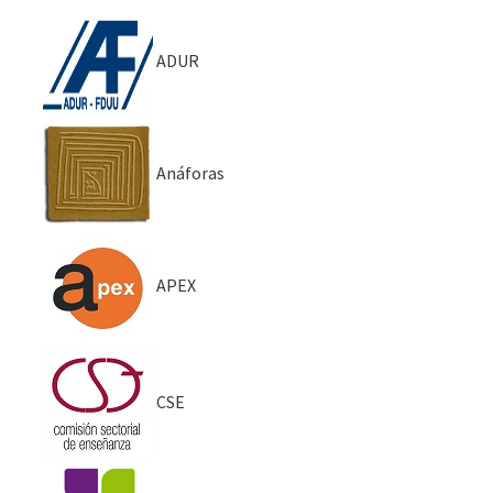
ADUR
Anáforas
APEX
CSE