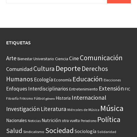
ETIQUETAS
Comunicación
Arte
Cine
Ciencia
Bienestar Universitario
Deporte
Cultura
Derechos
Comunidad
Educación
Humanos
Ecología
Economía
Elecciones
Extensión
Enfoques Interdisciplinarios
Entretenimiento
FIC
Internacional
Historia
Frikismo
Fútbol
Filosofía
género
Música
Investigación
Literatura
Miércoles de Música
Política
Nacionales
Nutrición
otra vuelta
Noticias
Periodismo
Sociedad
Salud
Sociología
Sindicalismo
Solidaridad