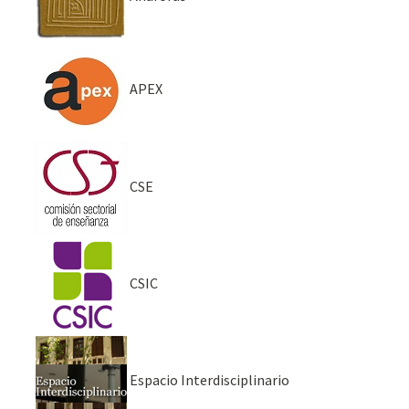
APEX
CSE
CSIC
Espacio Interdisciplinario