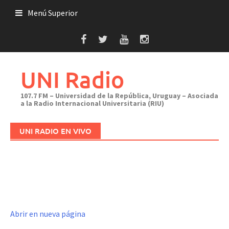
Saltar
Menú Superior
al
contenido
UNI Radio
107.7 FM – Universidad de la República, Uruguay – Asociada
a la Radio Internacional Universitaria (RIU)
UNI RADIO EN VIVO
Abrir en nueva página