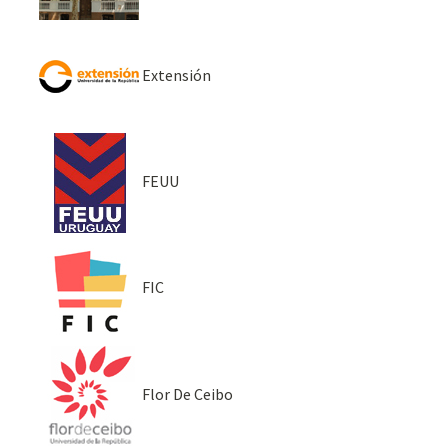
Extensión
FEUU
FIC
Flor De Ceibo