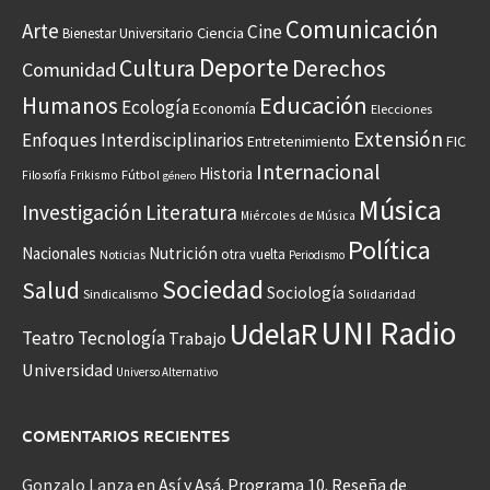
Comunicación
Arte
Cine
Ciencia
Bienestar Universitario
Deporte
Cultura
Derechos
Comunidad
Educación
Humanos
Ecología
Economía
Elecciones
Extensión
Enfoques Interdisciplinarios
Entretenimiento
FIC
Internacional
Historia
Frikismo
Fútbol
Filosofía
género
Música
Investigación
Literatura
Miércoles de Música
Política
Nacionales
Nutrición
otra vuelta
Noticias
Periodismo
Sociedad
Salud
Sociología
Sindicalismo
Solidaridad
UNI Radio
UdelaR
Teatro
Tecnología
Trabajo
Universidad
Universo Alternativo
COMENTARIOS RECIENTES
Gonzalo Lanza
en
Así y Asá. Programa 10. Reseña de