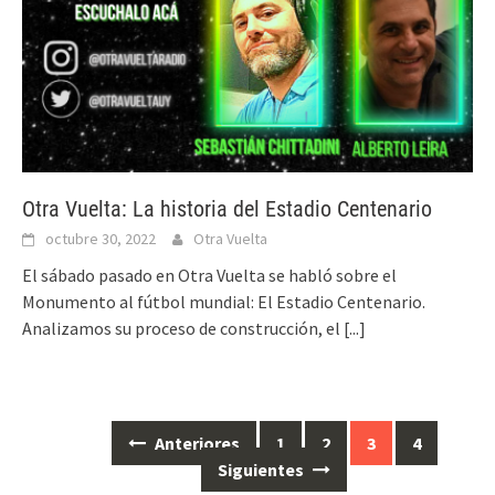
Otra Vuelta: La historia del Estadio Centenario
octubre 30, 2022
Otra Vuelta
El sábado pasado en Otra Vuelta se habló sobre el
Monumento al fútbol mundial: El Estadio Centenario.
Analizamos su proceso de construcción, el
[...]
Anteriores
1
2
3
4
Ir
Siguientes
a