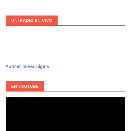
las
entradas
UNI RADIO EN VIVO
Abrir en nueva página
EN YOUTUBE