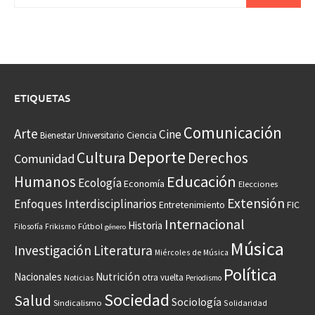
ETIQUETAS
Comunicación
Arte
Cine
Ciencia
Bienestar Universitario
Deporte
Cultura
Derechos
Comunidad
Educación
Humanos
Ecología
Economía
Elecciones
Extensión
Enfoques Interdisciplinarios
Entretenimiento
FIC
Internacional
Historia
Frikismo
Fútbol
Filosofía
género
Música
Investigación
Literatura
Miércoles de Música
Política
Nacionales
Nutrición
otra vuelta
Noticias
Periodismo
Sociedad
Salud
Sociología
Sindicalismo
Solidaridad