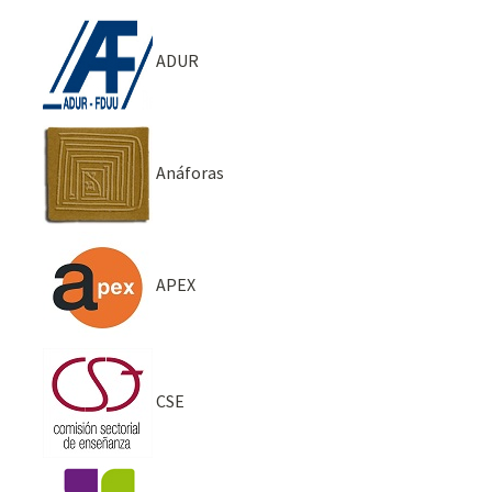
ADUR
Anáforas
APEX
CSE