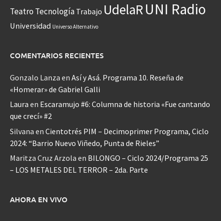
UNI Radio
UdelaR
Teatro
Tecnología
Trabajo
Universidad
Universo Alternativo
COMENTARIOS RECIENTES
Gonzalo Lanza
en
Así y Asá. Programa 10. Reseña de
«Homerar» de Gabriel Galli
Laura
en
Escaramujo #6: Columna de historia «Fue cantando
que crecí» #2
Silvana
en
Cientotrés PIM – Decimoprimer Programa, Ciclo
2024: “Barrio Nuevo Viñedo, Punta de Rieles”
Maritza Cruz Arzola
en
BILONGO – Ciclo 2024/Programa 25
– LOS METALES DEL TERROR – 2da. Parte
AHORA EN VIVO