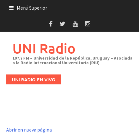
Saltar
Menú Superior
al
contenido
UNI Radio
107.7 FM – Universidad de la República, Uruguay – Asociada
a la Radio Internacional Universitaria (RIU)
UNI RADIO EN VIVO
Abrir en nueva página