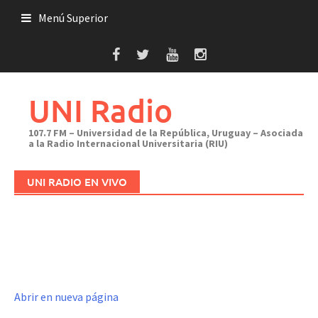
Saltar
Menú Superior
al
contenido
UNI Radio
107.7 FM – Universidad de la República, Uruguay – Asociada
a la Radio Internacional Universitaria (RIU)
UNI RADIO EN VIVO
Abrir en nueva página