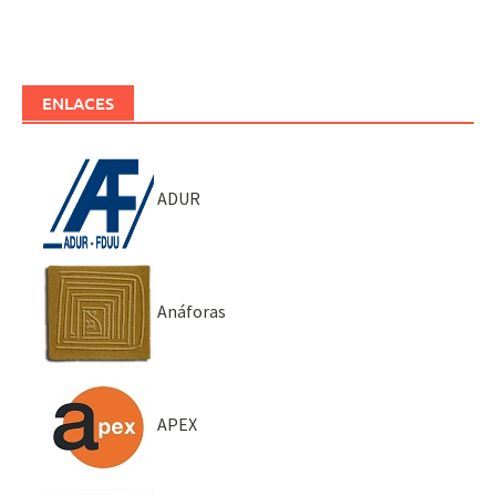
ENLACES
ADUR
Anáforas
APEX