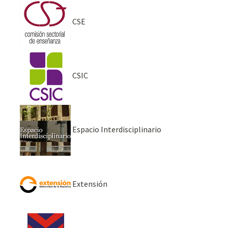
CSE
CSIC
Espacio Interdisciplinario
Extensión