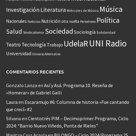
Música
Investigación
Literatura
Miércoles de Música
Política
Nacionales
Nutrición
otra vuelta
Noticias
Periodismo
Sociedad
Salud
Sociología
Sindicalismo
Solidaridad
UNI Radio
UdelaR
Teatro
Tecnología
Trabajo
Universidad
Universo Alternativo
COMENTARIOS RECIENTES
Gonzalo Lanza
en
Así y Asá. Programa 10. Reseña de
«Homerar» de Gabriel Galli
Laura
en
Escaramujo #6: Columna de historia «Fue cantando
que crecí» #2
Silvana
en
Cientotrés PIM – Decimoprimer Programa, Ciclo
2024: “Barrio Nuevo Viñedo, Punta de Rieles”
Maritza Cruz Arzola
en
BILONGO – Ciclo 2024/Programa 25