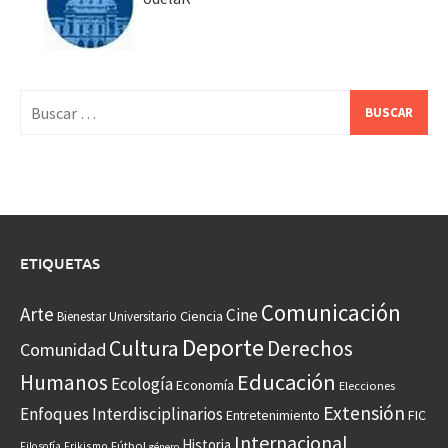
Buscar:
ETIQUETAS
Comunicación
Arte
Cine
Ciencia
Bienestar Universitario
Deporte
Cultura
Derechos
Comunidad
Educación
Humanos
Ecología
Economía
Elecciones
Extensión
Enfoques Interdisciplinarios
Entretenimiento
FIC
Internacional
Historia
Frikismo
Fútbol
Filosofía
género