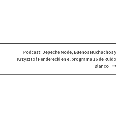
flecha
arriba/abajo
para
aumentar
o
disminuir
el
Podcast: Depeche Mode, Buenos Muchachos y
volumen.
Krzysztof Penderecki en el programa 16 de Ruido
Blanco