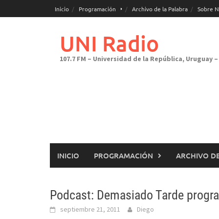
Saltar
Inicio
Programación
Archivo de la Palabra
Sobre N
al
contenido
UNI Radio
107.7 FM – Universidad de la República, Uruguay – 
INICIO
PROGRAMACIÓN
ARCHIVO DE
Podcast: Demasiado Tarde progr
septiembre 21, 2011
Diego