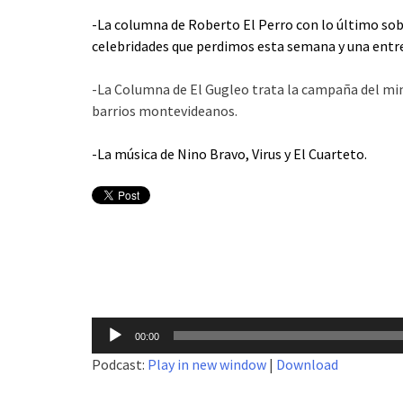
-La columna de Roberto El Perro con lo último so
celebridades que perdimos esta semana y una entre
-La Columna de El Gugleo trata la campaña del mini
barrios montevideanos.
-La música de Nino Bravo, Virus y El Cuarteto.
Reproductor
00:00
de
Podcast:
Play in new window
|
Download
audio