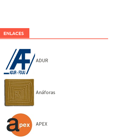
ENLACES
ADUR
Anáforas
APEX