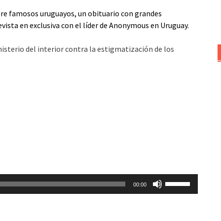
bre famosos uruguayos, un obituario con grandes
vista en exclusiva con el líder de Anonymous en Uruguay.
sterio del interior contra la estigmatización de los
Utiliza
00:00
las
teclas
de