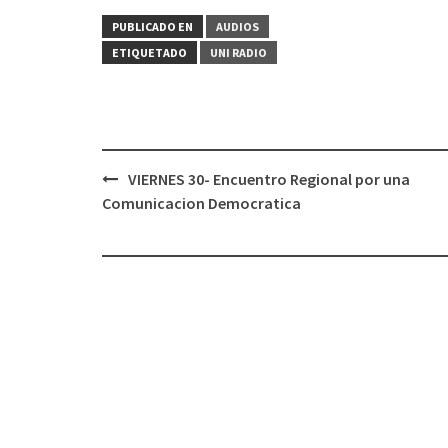
PUBLICADO EN
AUDIOS
ETIQUETADO
UNI RADIO
VIERNES 30- Encuentro Regional por una
Navegación
Comunicacion Democratica
de
entradas