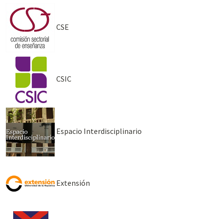
CSE
CSIC
Espacio Interdisciplinario
Extensión