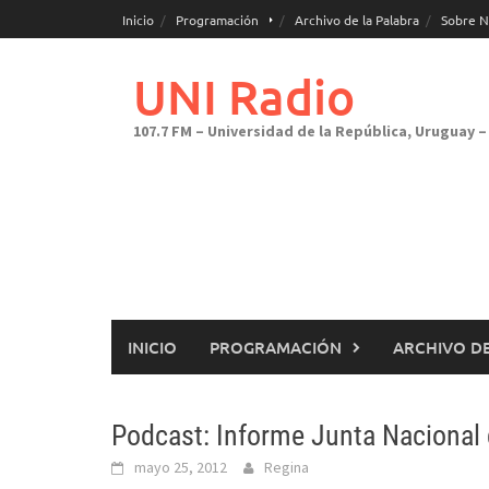
Saltar
Inicio
Programación
Archivo de la Palabra
Sobre N
al
contenido
UNI Radio
107.7 FM – Universidad de la República, Uruguay – 
INICIO
PROGRAMACIÓN
ARCHIVO DE
Podcast: Informe Junta Nacional
mayo 25, 2012
Regina