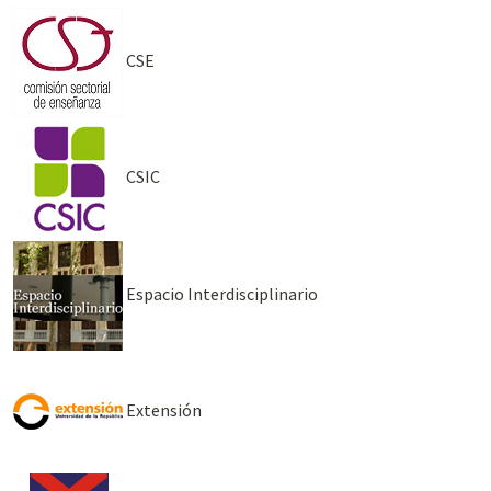
CSE
CSIC
Espacio Interdisciplinario
Extensión