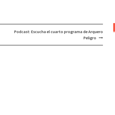
para
aumentar
o
disminuir
el
Podcast: Escucha el cuarto programa de Arquero
volumen.
Peligro