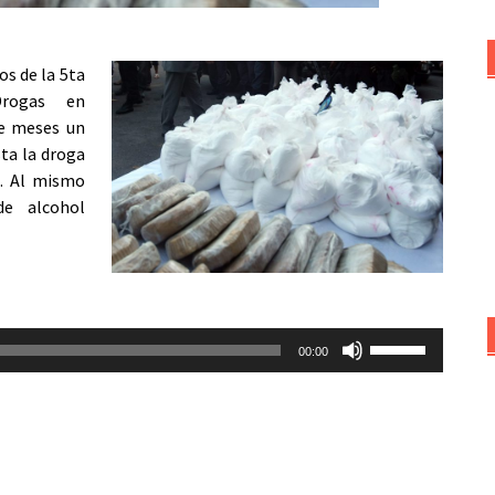
os de la 5ta
rogas en
ce meses un
ta la droga
s. Al mismo
de alcohol
Utiliza
00:00
las
teclas
de
flecha
arriba/abajo