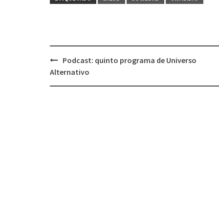
Podcast: quinto programa de Universo
Navegación
Alternativo
de
entradas