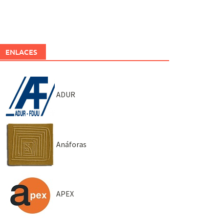
ENLACES
ADUR
Anáforas
APEX