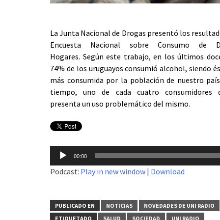
La Junta Nacional de Drogas presentó los resultad
Encuesta Nacional sobre Consumo de D
Hogares. Según este trabajo, en los últimos do
74% de los uruguayos consumió alcohol, siendo és
más consumida por la población de nuestro paí
tiempo, uno de cada cuatro consumidores 
presenta un uso problemático del mismo.
Reproductor
00:00
de
Podcast:
Play in new window
|
Download
audio
PUBLICADO EN
NOTICIAS
NOVEDADES DE UNI RADIO
ETIQUETADO
SALUD
SOCIEDAD
UNI RADIO