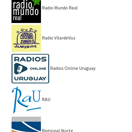
Radio Mundo Real
Radio VilardeVoz
Radios Online Uruguay
RAU
Regional Norte