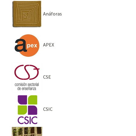
Anáforas
APEX
CSE
CSIC