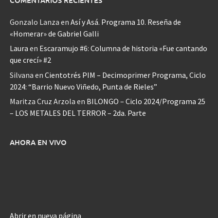
Gonzalo Lanza
en
Así y Asá. Programa 10. Reseña de
«Homerar» de Gabriel Galli
Laura
en
Escaramujo #6: Columna de historia «Fue cantando
que crecí» #2
Silvana
en
Cientotrés PIM – Decimoprimer Programa, Ciclo
2024: “Barrio Nuevo Viñedo, Punta de Rieles”
Maritza Cruz Arzola
en
BILONGO – Ciclo 2024/Programa 25
– LOS METALES DEL TERROR – 2da. Parte
AHORA EN VIVO
Abrir en nueva página