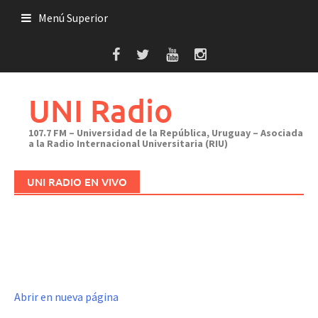
Saltar
Menú Superior
al
contenido
UNI Radio
107.7 FM – Universidad de la República, Uruguay – Asociada
a la Radio Internacional Universitaria (RIU)
UNI RADIO EN VIVO
Abrir en nueva página