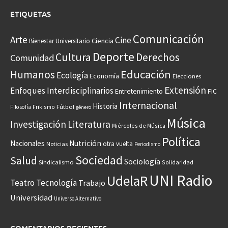
ETIQUETAS
Comunicación
Arte
Cine
Ciencia
Bienestar Universitario
Deporte
Cultura
Derechos
Comunidad
Educación
Humanos
Ecología
Economía
Elecciones
Extensión
Enfoques Interdisciplinarios
Entretenimiento
FIC
Internacional
Historia
Frikismo
Fútbol
Filosofía
género
Música
Investigación
Literatura
Miércoles de Música
Política
Nacionales
Nutrición
otra vuelta
Noticias
Periodismo
Sociedad
Salud
Sociología
Sindicalismo
Solidaridad
UNI Radio
UdelaR
Teatro
Tecnología
Trabajo
Universidad
Universo Alternativo
COMENTARIOS RECIENTES