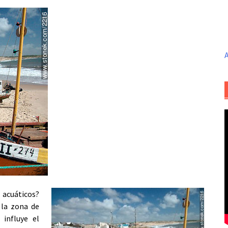
A
s acuáticos?
 la zona de
influye el