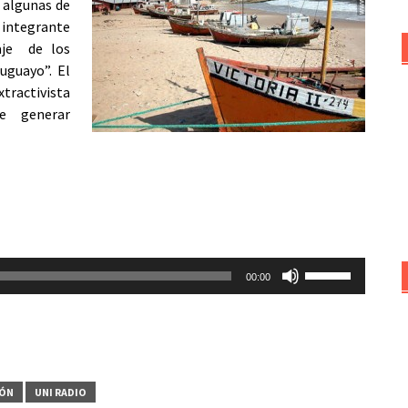
 algunas de
 integrante
aje de los
uguayo”. El
tractivista
e generar
Utiliza
00:00
las
teclas
de
flecha
arriba/abajo
IÓN
UNI RADIO
para