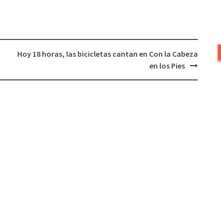
aumentar
o
disminuir
el
Hoy 18 horas, las bicicletas cantan en Con la Cabeza
volumen.
en los Pies