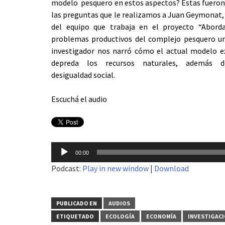
modelo pesquero en estos aspectos? Éstas fueron
las preguntas que le realizamos a Juan Geymonat,
del equipo que trabaja en el proyecto “Abord
problemas productivos del complejo pesquero ur
investigador nos narró cómo el actual modelo ex
depreda los recursos naturales, además d
desigualdad social.
Escuchá el audio
Reproductor
00:00
de
Podcast:
Play in new window
|
Download
audio
PUBLICADO EN
AUDIOS
ETIQUETADO
ECOLOGÍA
ECONOMÍA
INVESTIGAC