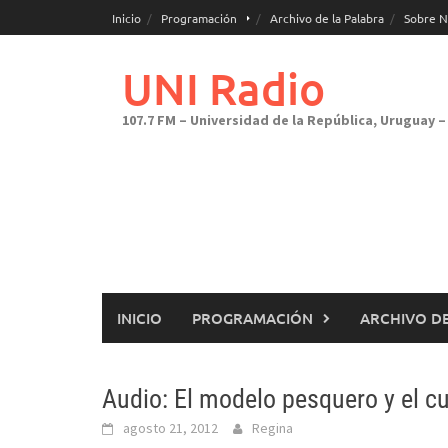
Saltar
Inicio
Programación
Archivo de la Palabra
Sobre N
al
contenido
UNI Radio
107.7 FM – Universidad de la República, Uruguay – 
INICIO
PROGRAMACIÓN
ARCHIVO DE
Audio: El modelo pesquero y el c
agosto 21, 2012
Regina