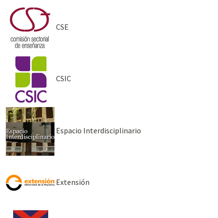
CSE
CSIC
Espacio Interdisciplinario
Extensión