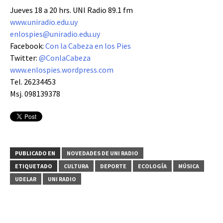
Jueves 18 a 20 hrs. UNI Radio 89.1 fm
www.uniradio.edu.uy
enlospies@uniradio.edu.uy
Facebook:
Con la Cabeza en los Pies
Twitter:
@ConlaCabeza
www.enlospies.wordpress.com
Tel. 26234453
Msj. 098139378
PUBLICADO EN
NOVEDADES DE UNI RADIO
ETIQUETADO
CULTURA
DEPORTE
ECOLOGÍA
MÚSICA
UDELAR
UNI RADIO