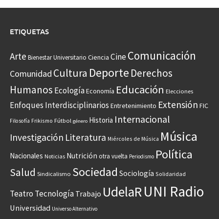
ETIQUETAS
Comunicación
Arte
Cine
Ciencia
Bienestar Universitario
Deporte
Cultura
Derechos
Comunidad
Educación
Humanos
Ecología
Economía
Elecciones
Extensión
Enfoques Interdisciplinarios
Entretenimiento
FIC
Internacional
Historia
Frikismo
Fútbol
Filosofía
género
Música
Investigación
Literatura
Miércoles de Música
Política
Nacionales
Nutrición
otra vuelta
Noticias
Periodismo
Sociedad
Salud
Sociología
Sindicalismo
Solidaridad
UNI Radio
UdelaR
Teatro
Tecnología
Trabajo
Universidad
Universo Alternativo