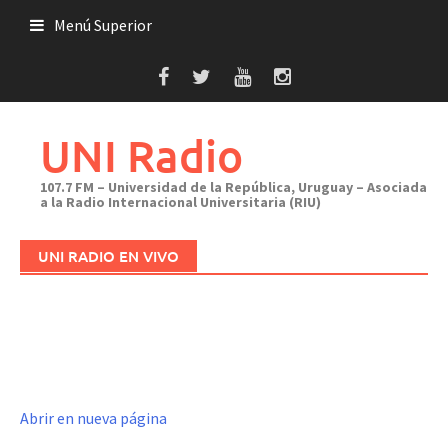
Saltar
Menú Superior
al
contenido
UNI Radio
107.7 FM – Universidad de la República, Uruguay – Asociada
a la Radio Internacional Universitaria (RIU)
UNI RADIO EN VIVO
Abrir en nueva página