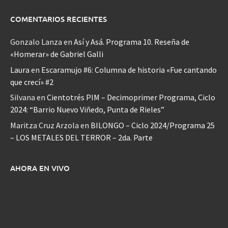
COMENTARIOS RECIENTES
Gonzalo Lanza
en
Así y Asá. Programa 10. Reseña de
«Homerar» de Gabriel Galli
Laura
en
Escaramujo #6: Columna de historia «Fue cantando
que crecí» #2
Silvana
en
Cientotrés PIM – Decimoprimer Programa, Ciclo
2024: “Barrio Nuevo Viñedo, Punta de Rieles”
Maritza Cruz Arzola
en
BILONGO – Ciclo 2024/Programa 25
– LOS METALES DEL TERROR – 2da. Parte
AHORA EN VIVO