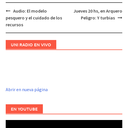
Audio: El modelo
Jueves 20 hs, en Arquero
Navegación
pesquero y el cuidado de los
Peligro: Y turbias
de
recursos
entradas
UNI RADIO EN VIVO
Abrir en nueva página
EN YOUTUBE