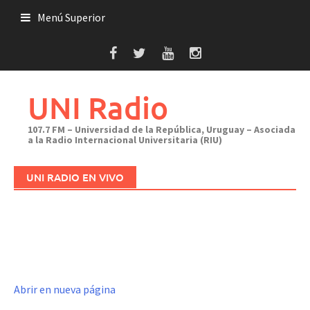
Saltar
Menú Superior
al
contenido
UNI Radio
107.7 FM – Universidad de la República, Uruguay – Asociada
a la Radio Internacional Universitaria (RIU)
UNI RADIO EN VIVO
Abrir en nueva página