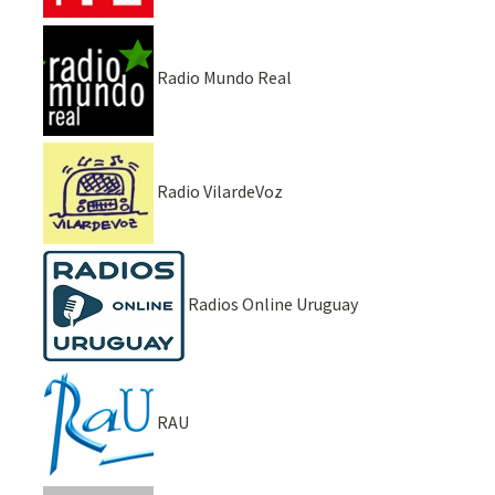
Radio Mundo Real
Radio VilardeVoz
Radios Online Uruguay
RAU