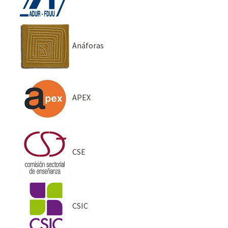
Anáforas
APEX
CSE
CSIC