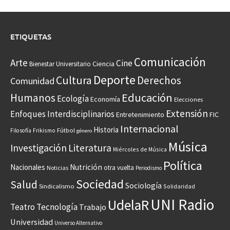
ETIQUETAS
Comunicación
Arte
Cine
Ciencia
Bienestar Universitario
Deporte
Cultura
Derechos
Comunidad
Educación
Humanos
Ecología
Economía
Elecciones
Extensión
Enfoques Interdisciplinarios
Entretenimiento
FIC
Internacional
Historia
Frikismo
Fútbol
Filosofía
género
Música
Investigación
Literatura
Miércoles de Música
Política
Nacionales
Nutrición
otra vuelta
Noticias
Periodismo
Sociedad
Salud
Sociología
Sindicalismo
Solidaridad
UNI Radio
UdelaR
Teatro
Tecnología
Trabajo
Universidad
Universo Alternativo