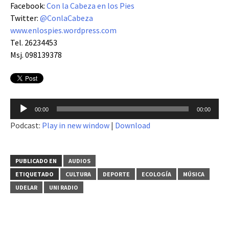
Facebook:
Con la Cabeza en los Pies
Twitter:
@ConlaCabeza
www.enlospies.wordpress.com
Tel. 26234453
Msj. 098139378
Reproductor
00:00
00:00
de
Podcast:
Play in new window
|
Download
audio
PUBLICADO EN
AUDIOS
ETIQUETADO
CULTURA
DEPORTE
ECOLOGÍA
MÚSICA
UDELAR
UNI RADIO