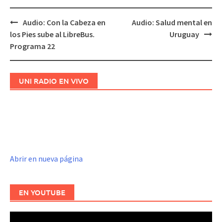
Audio: Con la Cabeza en
Audio: Salud mental en
Navegación
los Pies sube al LibreBus.
Uruguay
de
Programa 22
entradas
UNI RADIO EN VIVO
Abrir en nueva página
EN YOUTUBE