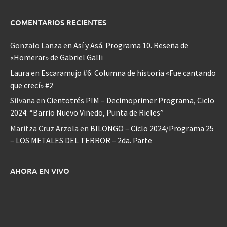
COMENTARIOS RECIENTES
Gonzalo Lanza
en
Así y Asá. Programa 10. Reseña de
«Homerar» de Gabriel Galli
Laura
en
Escaramujo #6: Columna de historia «Fue cantando
que crecí» #2
Silvana
en
Cientotrés PIM – Decimoprimer Programa, Ciclo
2024: “Barrio Nuevo Viñedo, Punta de Rieles”
Maritza Cruz Arzola
en
BILONGO – Ciclo 2024/Programa 25
– LOS METALES DEL TERROR – 2da. Parte
AHORA EN VIVO