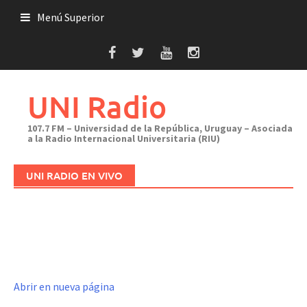
Saltar
Menú Superior
al
contenido
UNI Radio
107.7 FM – Universidad de la República, Uruguay – Asociada
a la Radio Internacional Universitaria (RIU)
UNI RADIO EN VIVO
Abrir en nueva página