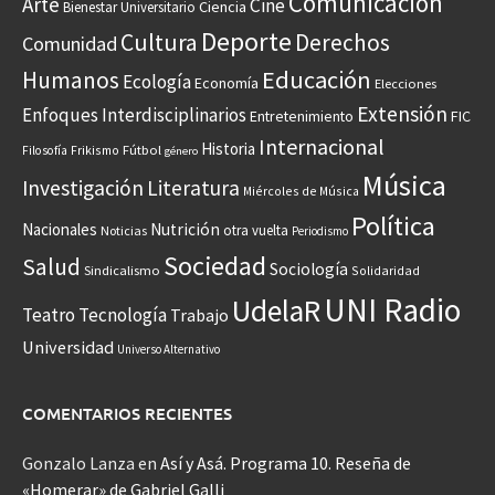
Comunicación
Arte
Cine
Ciencia
Bienestar Universitario
Deporte
Cultura
Derechos
Comunidad
Educación
Humanos
Ecología
Economía
Elecciones
Extensión
Enfoques Interdisciplinarios
Entretenimiento
FIC
Internacional
Historia
Frikismo
Fútbol
Filosofía
género
Música
Investigación
Literatura
Miércoles de Música
Política
Nacionales
Nutrición
otra vuelta
Noticias
Periodismo
Sociedad
Salud
Sociología
Sindicalismo
Solidaridad
UNI Radio
UdelaR
Teatro
Tecnología
Trabajo
Universidad
Universo Alternativo
COMENTARIOS RECIENTES
Gonzalo Lanza
en
Así y Asá. Programa 10. Reseña de
«Homerar» de Gabriel Galli