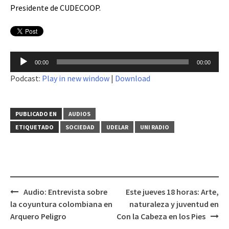
Presidente de CUDECOOP.
Reproductor
00:00
00:00
de
Podcast:
Play in new window
|
Download
audio
PUBLICADO EN
AUDIOS
ETIQUETADO
SOCIEDAD
UDELAR
UNI RADIO
Audio: Entrevista sobre
Este jueves 18 horas: Arte,
Navegación
la coyuntura colombiana en
naturaleza y juventud en
de
Arquero Peligro
Con la Cabeza en los Pies
entradas