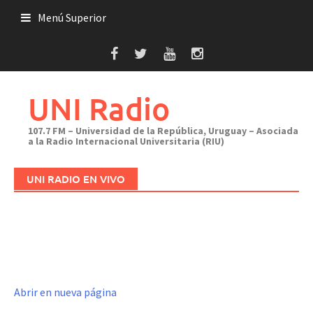
Saltar
Menú Superior
al
contenido
UNI Radio
107.7 FM – Universidad de la República, Uruguay – Asociada
a la Radio Internacional Universitaria (RIU)
UNI RADIO EN VIVO
Abrir en nueva página