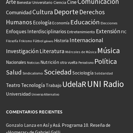
Comunicación
Arte
Cine
Ciencia
Bienestar Universitario
Deporte
Cultura
Derechos
Comunidad
Educación
Humanos
Ecología
Economía
Elecciones
Extensión
Enfoques Interdisciplinarios
Entretenimiento
FIC
Internacional
Historia
Frikismo
Fútbol
Filosofía
género
Música
Investigación
Literatura
Miércoles de Música
Política
Nacionales
Nutrición
otra vuelta
Noticias
Periodismo
Sociedad
Salud
Sociología
Sindicalismo
Solidaridad
UNI Radio
UdelaR
Teatro
Tecnología
Trabajo
Universidad
Universo Alternativo
COMENTARIOS RECIENTES
Gonzalo Lanza
en
Así y Asá. Programa 10. Reseña de
«Homerar» de Gabriel Galli