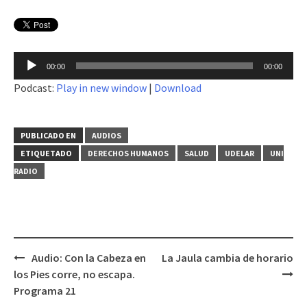
Reproductor
00:00
00:00
de
Podcast:
Play in new window
|
Download
audio
PUBLICADO EN
AUDIOS
ETIQUETADO
DERECHOS HUMANOS
SALUD
UDELAR
UNI
RADIO
Audio: Con la Cabeza en
La Jaula cambia de horario
Navegación
los Pies corre, no escapa.
de
Programa 21
entradas