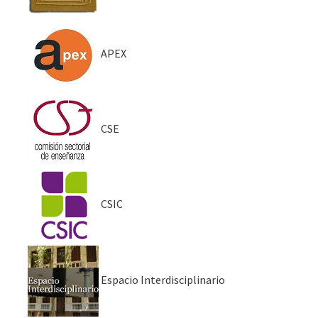
APEX
CSE
CSIC
Espacio Interdisciplinario