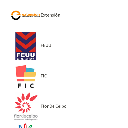
Extensión
FEUU
FIC
Flor De Ceibo