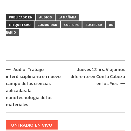
PUBLICADO EN
AUDIOS
LA MAÑANA
ETIQUETADO
COMUNIDAD
CULTURA
SOCIEDAD
UNI
RADIO
Audio: Trabajo
Jueves 18 hrs: Viajamos
Navegación
interdisciplinario en nuevo
diferente en Con la Cabeza
de
campo de las ciencias
en los Pies
entradas
aplicadas: la
nanotecnologia de los
materiales
UNI RADIO EN VIVO