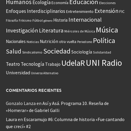
Educación
Humanos
Ecología
Economía
Elecciones
Extensión
Enfoques Interdisciplinarios
Entretenimiento
FIC
Internacional
Historia
Frikismo
Fútbol
Filosofía
género
Música
Investigación
Literatura
Miércoles de Música
Política
Nacionales
Nutrición
otra vuelta
Noticias
Periodismo
Sociedad
Salud
Sociología
Sindicalismo
Solidaridad
UNI Radio
UdelaR
Teatro
Tecnología
Trabajo
Universidad
Universo Alternativo
COMENTARIOS RECIENTES
Gonzalo Lanza
en
Así y Asá. Programa 10. Reseña de
«Homerar» de Gabriel Galli
Laura
en
Escaramujo #6: Columna de historia «Fue cantando
que crecí» #2