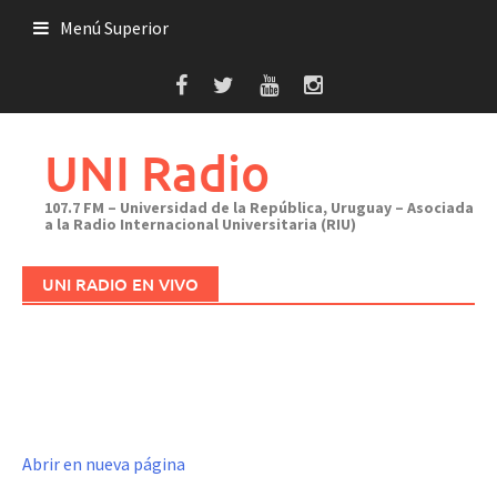
Saltar
Menú Superior
al
contenido
UNI Radio
107.7 FM – Universidad de la República, Uruguay – Asociada
a la Radio Internacional Universitaria (RIU)
UNI RADIO EN VIVO
Abrir en nueva página