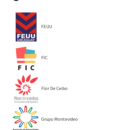
FEUU
FIC
Flor De Ceibo
Grupo Montevideo