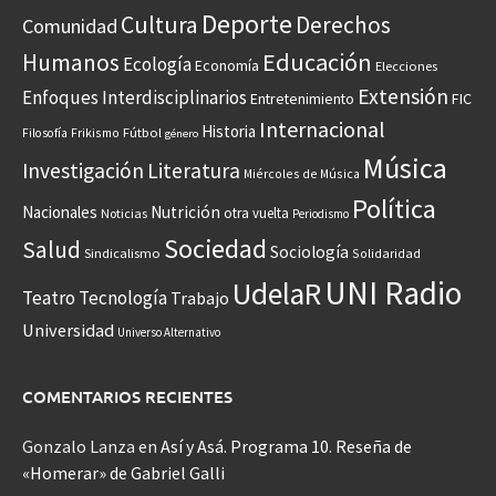
Deporte
Cultura
Derechos
Comunidad
Educación
Humanos
Ecología
Economía
Elecciones
Extensión
Enfoques Interdisciplinarios
Entretenimiento
FIC
Internacional
Historia
Frikismo
Fútbol
Filosofía
género
Música
Investigación
Literatura
Miércoles de Música
Política
Nacionales
Nutrición
otra vuelta
Noticias
Periodismo
Sociedad
Salud
Sociología
Sindicalismo
Solidaridad
UNI Radio
UdelaR
Teatro
Tecnología
Trabajo
Universidad
Universo Alternativo
COMENTARIOS RECIENTES
Gonzalo Lanza
en
Así y Asá. Programa 10. Reseña de
«Homerar» de Gabriel Galli