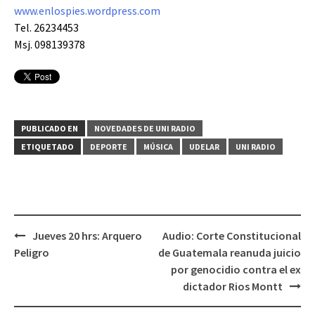
www.enlospies.wordpress.com
Tel. 26234453
Msj. 098139378
PUBLICADO EN
NOVEDADES DE UNI RADIO
ETIQUETADO
DEPORTE
MÚSICA
UDELAR
UNI RADIO
Jueves 20 hrs: Arquero
Audio: Corte Constitucional
Navegación
Peligro
de Guatemala reanuda juicio
de
por genocidio contra el ex
entradas
dictador Rios Montt