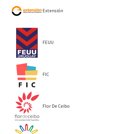
Extensión
FEUU
FIC
Flor De Ceibo