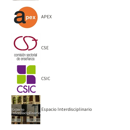
APEX
CSE
CSIC
Espacio Interdisciplinario