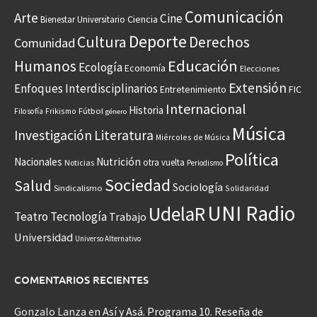
Comunicación
Arte
Cine
Ciencia
Bienestar Universitario
Deporte
Cultura
Derechos
Comunidad
Educación
Humanos
Ecología
Economía
Elecciones
Extensión
Enfoques Interdisciplinarios
Entretenimiento
FIC
Internacional
Historia
Frikismo
Fútbol
Filosofía
género
Música
Investigación
Literatura
Miércoles de Música
Política
Nacionales
Nutrición
otra vuelta
Noticias
Periodismo
Sociedad
Salud
Sociología
Sindicalismo
Solidaridad
UNI Radio
UdelaR
Teatro
Tecnología
Trabajo
Universidad
Universo Alternativo
COMENTARIOS RECIENTES
Gonzalo Lanza
en
Así y Asá. Programa 10. Reseña de