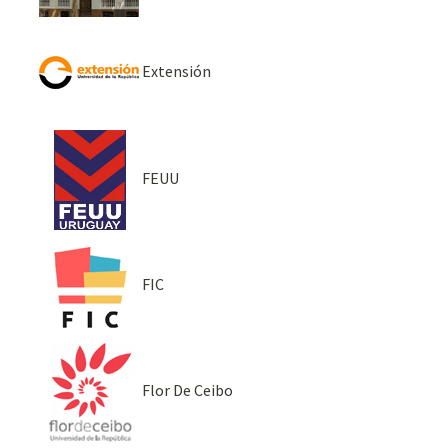
Extensión
FEUU
FIC
Flor De Ceibo