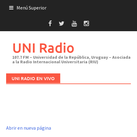
Saltar
Menú Superior
al
contenido
UNI Radio
107.7 FM – Universidad de la República, Uruguay – Asociada
a la Radio Internacional Universitaria (RIU)
UNI RADIO EN VIVO
Abrir en nueva página