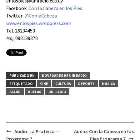
enlospies@uniradio.edu.uy
Facebook:
Con la Cabeza en los Pies
Twitter:
@ConlaCabeza
www.enlospies.wordpress.com
Tel. 26234453
Msj. 098139378
PUBLICADO EN
NOVEDADES DE UNI RADIO
ETIQUETADO
CINE
CULTURA
DEPORTE
MÚSICA
SALUD
UDELAR
UNI RADIO
Audio: La Proteica –
Audio: Con la Cabeza en los
Navegación
Programa 7
Pies Programa 7