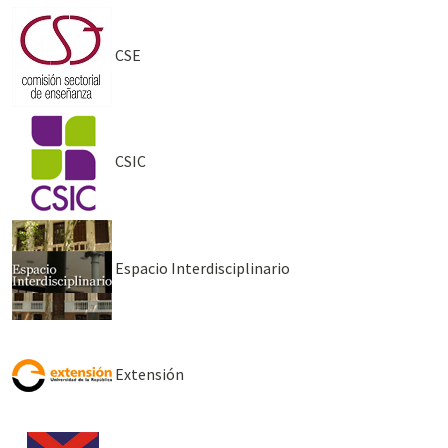
CSE
CSIC
Espacio Interdisciplinario
Extensión