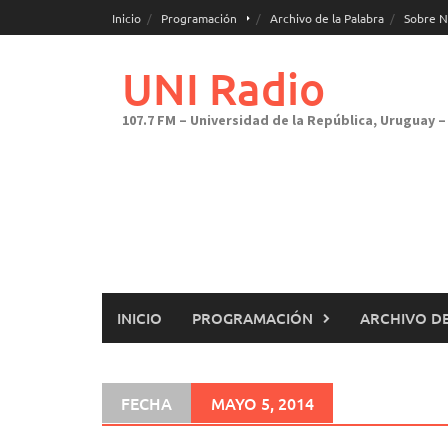
Saltar
Inicio
Programación
Archivo de la Palabra
Sobre N
al
contenido
UNI Radio
107.7 FM – Universidad de la República, Uruguay – 
INICIO
PROGRAMACIÓN
ARCHIVO DE
FECHA
MAYO 5, 2014