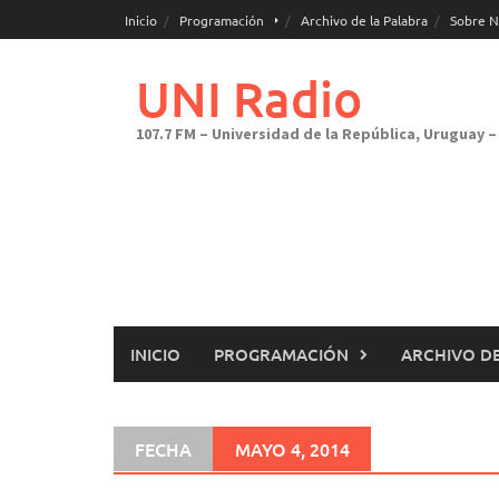
Saltar
Inicio
Programación
Archivo de la Palabra
Sobre N
al
contenido
UNI Radio
107.7 FM – Universidad de la República, Uruguay – 
INICIO
PROGRAMACIÓN
ARCHIVO DE
FECHA
MAYO 4, 2014