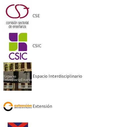
CSE
CSIC
Espacio Interdisciplinario
Extensión