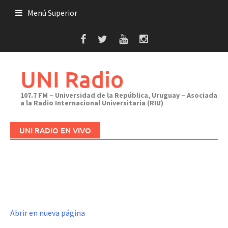
Saltar
Menú Superior
al
contenido
UNI Radio
107.7 FM – Universidad de la República, Uruguay – Asociada
a la Radio Internacional Universitaria (RIU)
UNI RADIO EN VIVO
Abrir en nueva página