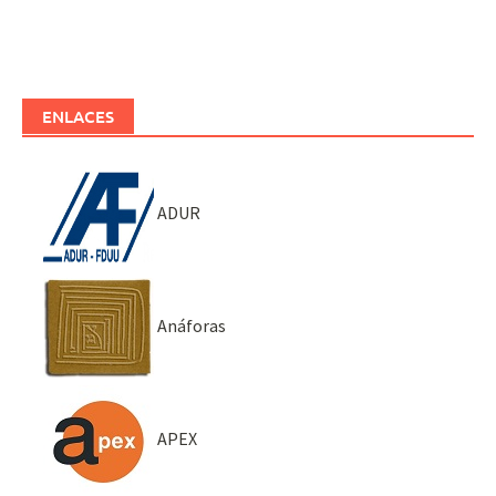
ENLACES
ADUR
Anáforas
APEX