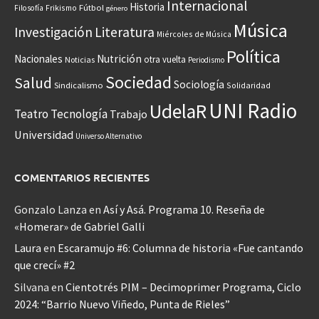
Internacional
Historia
Frikismo
Fútbol
Filosofía
género
Música
Investigación
Literatura
Miércoles de Música
Política
Nacionales
Nutrición
otra vuelta
Noticias
Periodismo
Sociedad
Salud
Sociología
Sindicalismo
Solidaridad
UNI Radio
UdelaR
Teatro
Tecnología
Trabajo
Universidad
Universo Alternativo
COMENTARIOS RECIENTES
Gonzalo Lanza
en
Así y Asá. Programa 10. Reseña de
«Homerar» de Gabriel Galli
Laura
en
Escaramujo #6: Columna de historia «Fue cantando
que crecí» #2
Silvana
en
Cientotrés PIM – Decimoprimer Programa, Ciclo
2024: “Barrio Nuevo Viñedo, Punta de Rieles”