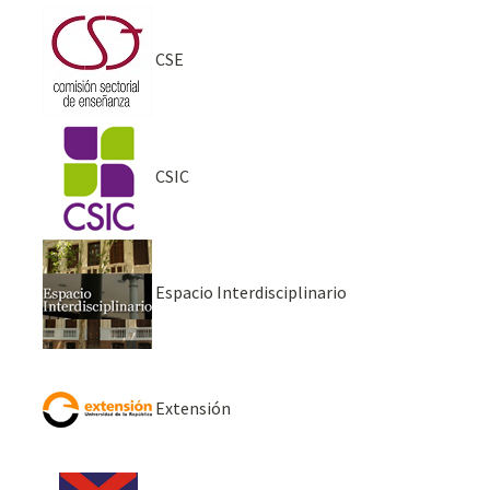
CSE
CSIC
Espacio Interdisciplinario
Extensión