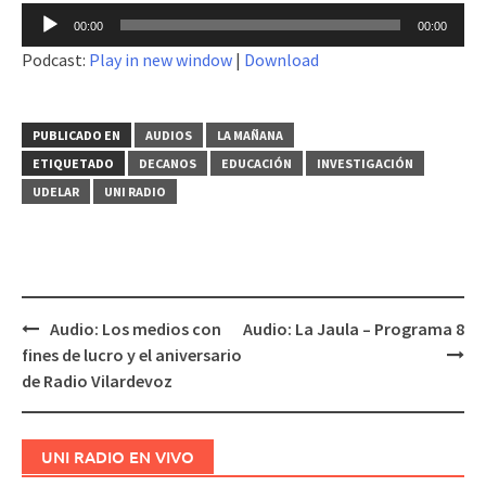
Reproductor
00:00
00:00
de
Podcast:
Play in new window
|
Download
audio
PUBLICADO EN
AUDIOS
LA MAÑANA
ETIQUETADO
DECANOS
EDUCACIÓN
INVESTIGACIÓN
UDELAR
UNI RADIO
Audio: Los medios con
Audio: La Jaula – Programa 8
Navegación
fines de lucro y el aniversario
de
de Radio Vilardevoz
entradas
UNI RADIO EN VIVO