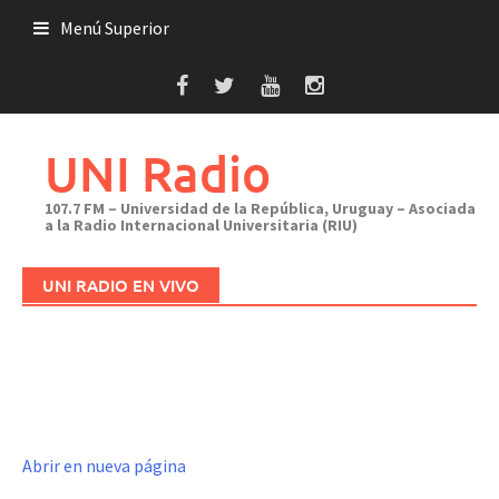
Saltar
Menú Superior
al
contenido
UNI Radio
107.7 FM – Universidad de la República, Uruguay – Asociada
a la Radio Internacional Universitaria (RIU)
UNI RADIO EN VIVO
Abrir en nueva página