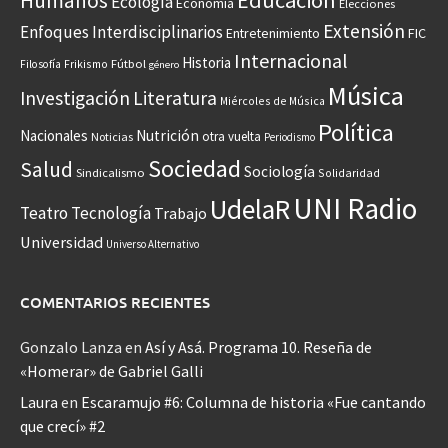
Educación
Humanos
Ecología
Economía
Elecciones
Extensión
Enfoques Interdisciplinarios
Entretenimiento
FIC
Internacional
Historia
Frikismo
Fútbol
Filosofía
género
Música
Investigación
Literatura
Miércoles de Música
Política
Nacionales
Nutrición
otra vuelta
Noticias
Periodismo
Sociedad
Salud
Sociología
Sindicalismo
Solidaridad
UNI Radio
UdelaR
Teatro
Tecnología
Trabajo
Universidad
Universo Alternativo
COMENTARIOS RECIENTES
Gonzalo Lanza
en
Así y Asá. Programa 10. Reseña de
«Homerar» de Gabriel Galli
Laura
en
Escaramujo #6: Columna de historia «Fue cantando
que crecí» #2