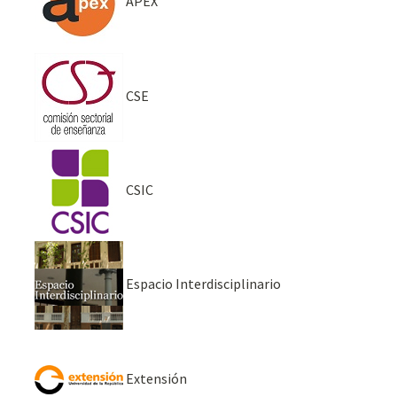
APEX
CSE
CSIC
Espacio Interdisciplinario
Extensión