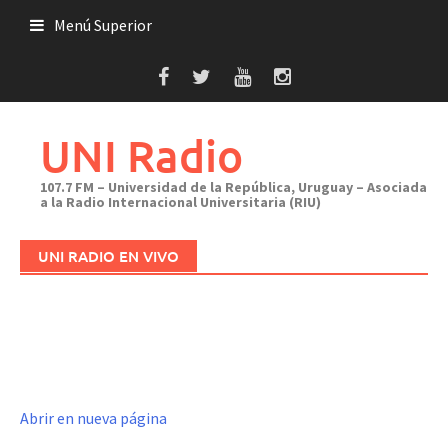
Saltar
Menú Superior
al
contenido
UNI Radio
107.7 FM – Universidad de la República, Uruguay – Asociada
a la Radio Internacional Universitaria (RIU)
UNI RADIO EN VIVO
Abrir en nueva página