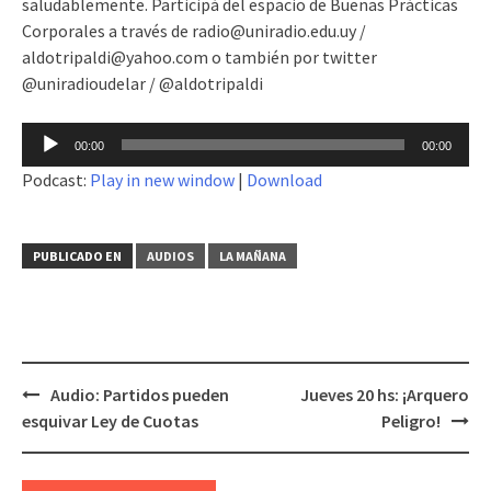
saludablemente. Participá del espacio de Buenas Prácticas
Corporales a través de radio@uniradio.edu.uy /
aldotripaldi@yahoo.com o también por twitter
@uniradioudelar / @aldotripaldi
Reproductor
00:00
00:00
de
Podcast:
Play in new window
|
Download
audio
PUBLICADO EN
AUDIOS
LA MAÑANA
Audio: Partidos pueden
Jueves 20 hs: ¡Arquero
Navegación
esquivar Ley de Cuotas
Peligro!
de
entradas