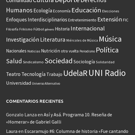
Comunidad
Educación
Humanos
Ecología
Economía
Elecciones
Extensión
Enfoques Interdisciplinarios
Entretenimiento
FIC
Internacional
Historia
Frikismo
Fútbol
Filosofía
género
Música
Investigación
Literatura
Miércoles de Música
Política
Nacionales
Nutrición
otra vuelta
Noticias
Periodismo
Sociedad
Salud
Sociología
Sindicalismo
Solidaridad
UNI Radio
UdelaR
Teatro
Tecnología
Trabajo
Universidad
Universo Alternativo
COMENTARIOS RECIENTES
Gonzalo Lanza
en
Así y Asá. Programa 10. Reseña de
«Homerar» de Gabriel Galli
Laura
en
Escaramujo #6: Columna de historia «Fue cantando