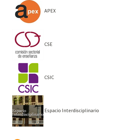
APEX
CSE
CSIC
Espacio Interdisciplinario