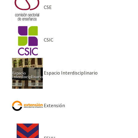
CSE
CSIC
Espacio Interdisciplinario
Extensión