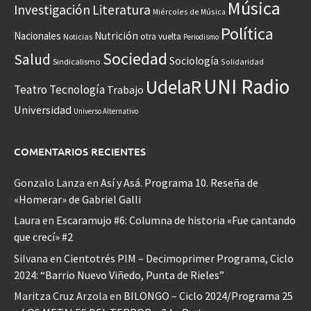
Música
Investigación
Literatura
Miércoles de Música
Política
Nacionales
Nutrición
otra vuelta
Noticias
Periodismo
Sociedad
Salud
Sociología
Sindicalismo
Solidaridad
UNI Radio
UdelaR
Teatro
Tecnología
Trabajo
Universidad
Universo Alternativo
COMENTARIOS RECIENTES
Gonzalo Lanza
en
Así y Asá. Programa 10. Reseña de
«Homerar» de Gabriel Galli
Laura
en
Escaramujo #6: Columna de historia «Fue cantando
que crecí» #2
Silvana
en
Cientotrés PIM – Decimoprimer Programa, Ciclo
2024: “Barrio Nuevo Viñedo, Punta de Rieles”
Maritza Cruz Arzola
en
BILONGO – Ciclo 2024/Programa 25