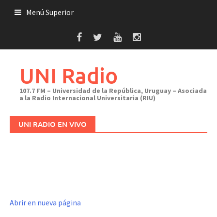
Saltar
Menú Superior
al
contenido
UNI Radio
107.7 FM – Universidad de la República, Uruguay – Asociada
a la Radio Internacional Universitaria (RIU)
UNI RADIO EN VIVO
Abrir en nueva página