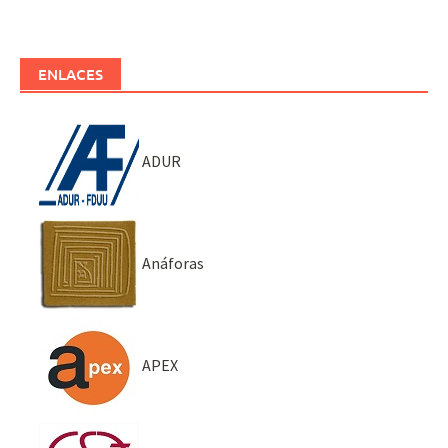
ENLACES
ADUR
Anáforas
APEX