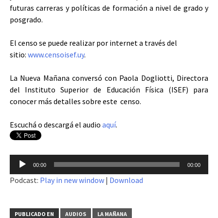
futuras carreras y políticas de formación a nivel de grado y
posgrado.
El censo se puede realizar por internet a través del
sitio:
www.censoisef.uy
.
La Nueva Mañana conversó con Paola Dogliotti, Directora
del Instituto Superior de Educación Física (ISEF) para
conocer más detalles sobre este censo.
Escuchá o descargá el audio
aquí
.
Reproductor
00:00
00:00
de
Podcast:
Play in new window
|
Download
audio
PUBLICADO EN
AUDIOS
LA MAÑANA