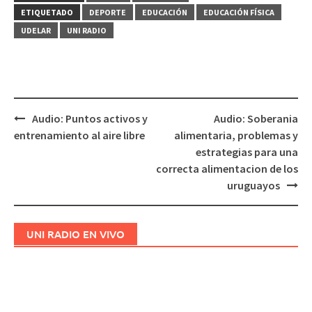
ETIQUETADO
DEPORTE
EDUCACIÓN
EDUCACIÓN FÍSICA
UDELAR
UNI RADIO
Audio: Puntos activos y
Audio: Soberania
Navegación
entrenamiento al aire libre
alimentaria, problemas y
de
estrategias para una
entradas
correcta alimentacion de los
uruguayos
UNI RADIO EN VIVO