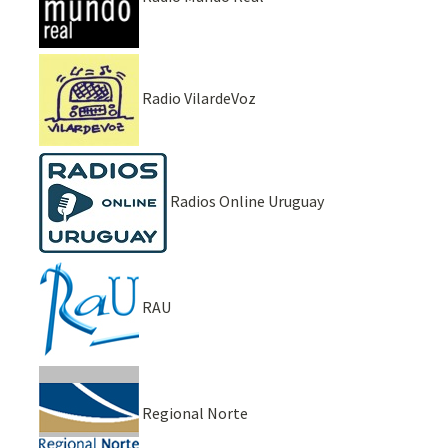
Radio VilardeVoz
Radios Online Uruguay
RAU
Regional Norte