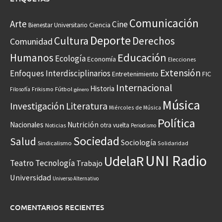
Comunicación
Arte
Cine
Ciencia
Bienestar Universitario
Deporte
Cultura
Derechos
Comunidad
Educación
Humanos
Ecología
Economía
Elecciones
Extensión
Enfoques Interdisciplinarios
Entretenimiento
FIC
Internacional
Historia
Frikismo
Fútbol
Filosofía
género
Música
Investigación
Literatura
Miércoles de Música
Política
Nacionales
Nutrición
otra vuelta
Noticias
Periodismo
Sociedad
Salud
Sociología
Sindicalismo
Solidaridad
UNI Radio
UdelaR
Teatro
Tecnología
Trabajo
Universidad
Universo Alternativo
COMENTARIOS RECIENTES