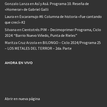
Gonzalo Lanza
en
Así y Asá. Programa 10. Reseña de
«Homerar» de Gabriel Galli
Laura
en
Escaramujo #6: Columna de historia «Fue cantando
que crecí» #2
Silvana
en
Cientotrés PIM – Decimoprimer Programa, Ciclo
2024: “Barrio Nuevo Viñedo, Punta de Rieles”
Maritza Cruz Arzola
en
BILONGO – Ciclo 2024/Programa 25
– LOS METALES DEL TERROR – 2da. Parte
AHORA EN VIVO
Abrir en nueva página