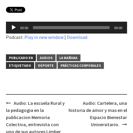
Reproductor
00:00
00:00
de
Podcast:
Play in new window
|
Download
audio
PUBLICADO EN
AUDIOS
LA MAÑANA
ETIQUETADO
DEPORTE
PRÁCTICAS CORPORALES
Audio: La escuela Rural y
Audio: Cartelera, una
Navegación
la pedagogia en la
historia de amor y mas en el
de
publicacion Memoria
Espacio Bienestar
entradas
Colectiva, entrevista con
Universitario.
uno de sus autores Limber