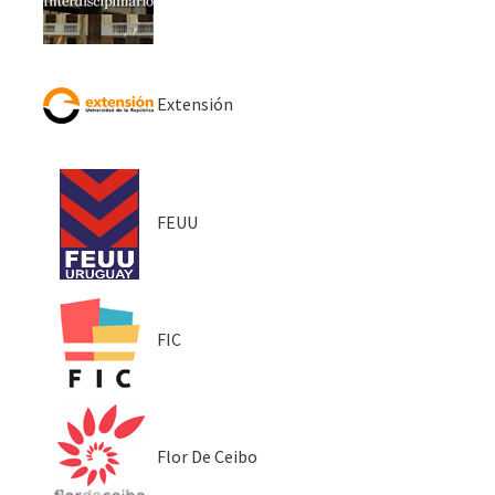
Extensión
FEUU
FIC
Flor De Ceibo