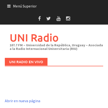
Saltar
Menú Superior
al
contenido
UNI Radio
107.7 FM – Universidad de la República, Uruguay – Asociada
a la Radio Internacional Universitaria (RIU)
UNI RADIO EN VIVO
Abrir en nueva página