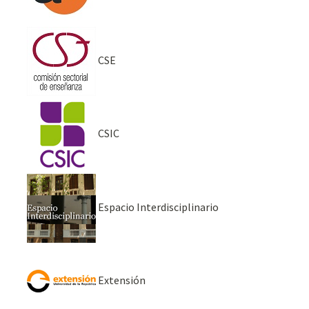
CSE
CSIC
Espacio Interdisciplinario
Extensión