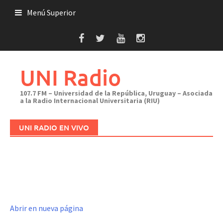
Saltar
Menú Superior
al
contenido
UNI Radio
107.7 FM – Universidad de la República, Uruguay – Asociada
a la Radio Internacional Universitaria (RIU)
UNI RADIO EN VIVO
Abrir en nueva página