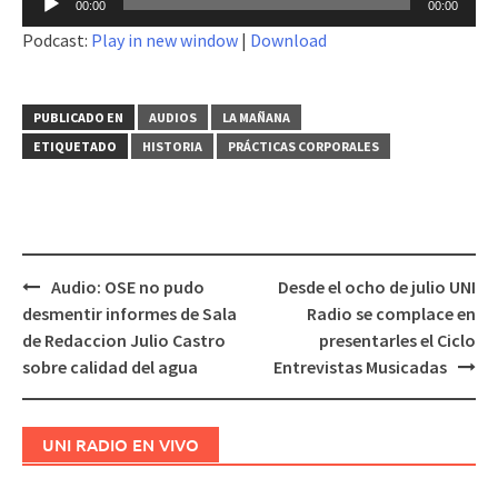
00:00
00:00
de
Podcast:
Play in new window
|
Download
audio
PUBLICADO EN
AUDIOS
LA MAÑANA
ETIQUETADO
HISTORIA
PRÁCTICAS CORPORALES
Audio: OSE no pudo
Desde el ocho de julio UNI
Navegación
desmentir informes de Sala
Radio se complace en
de
de Redaccion Julio Castro
presentarles el Ciclo
entradas
sobre calidad del agua
Entrevistas Musicadas
UNI RADIO EN VIVO