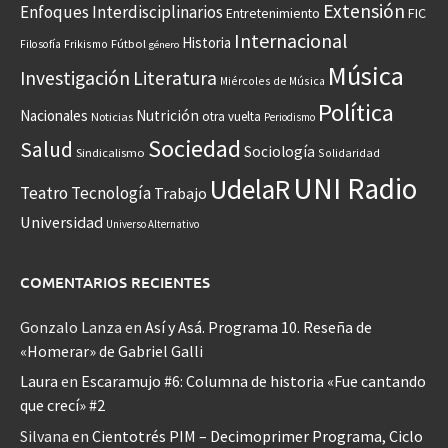
Extensión
Enfoques Interdisciplinarios
Entretenimiento
FIC
Internacional
Historia
Frikismo
Fútbol
Filosofía
género
Música
Investigación
Literatura
Miércoles de Música
Política
Nacionales
Nutrición
otra vuelta
Noticias
Periodismo
Sociedad
Salud
Sociología
Sindicalismo
Solidaridad
UNI Radio
UdelaR
Teatro
Tecnología
Trabajo
Universidad
Universo Alternativo
COMENTARIOS RECIENTES
Gonzalo Lanza
en
Así y Asá. Programa 10. Reseña de
«Homerar» de Gabriel Galli
Laura
en
Escaramujo #6: Columna de historia «Fue cantando
que crecí» #2
Silvana
en
Cientotrés PIM – Decimoprimer Programa, Ciclo