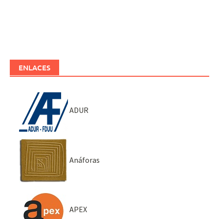
ENLACES
ADUR
Anáforas
APEX