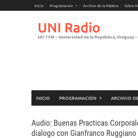
Saltar
Inicio
Programación
Archivo de la Palabra
Sobre N
al
contenido
UNI Radio
107.7 FM – Universidad de la República, Uruguay – 
INICIO
PROGRAMACIÓN
ARCHIVO DE
Audio: Buenas Practicas Corporal
dialogo con Gianfranco Ruggiano