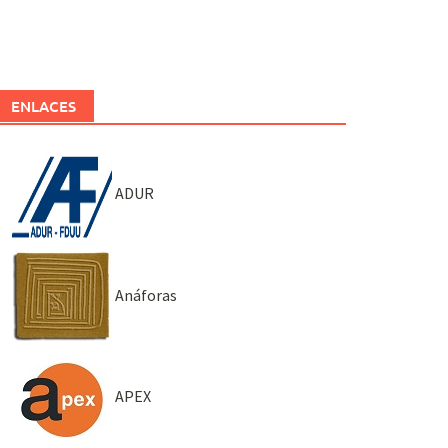
ENLACES
ADUR
Anáforas
APEX