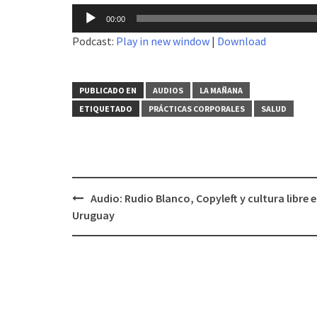
Reproductor
00:00
de
Podcast:
Play in new window
|
Download
audio
PUBLICADO EN
AUDIOS
LA MAÑANA
ETIQUETADO
PRÁCTICAS CORPORALES
SALUD
Audio: Rudio Blanco, Copyleft y cultura libre 
Navegación
Uruguay
de
entradas