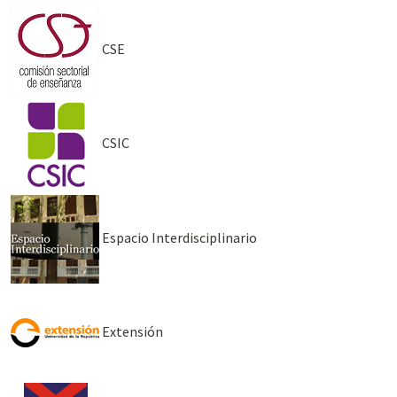
CSE
CSIC
Espacio Interdisciplinario
Extensión