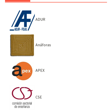
ADUR
Anáforas
APEX
CSE