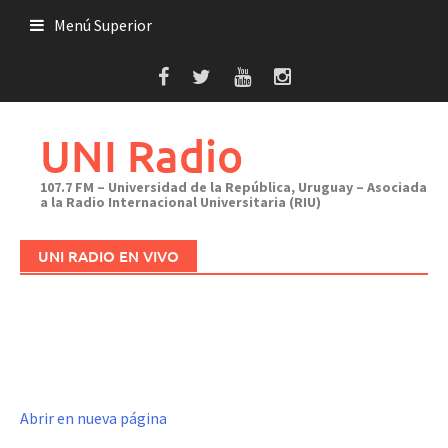
Saltar
Menú Superior
al
contenido
UNI Radio
107.7 FM – Universidad de la República, Uruguay – Asociada
a la Radio Internacional Universitaria (RIU)
UNI RADIO EN VIVO
Abrir en nueva página