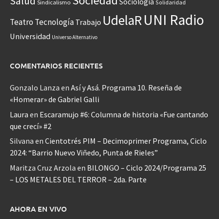
Sociedad
Salud
Sociología
Sindicalismo
Solidaridad
UNI Radio
UdelaR
Teatro
Tecnología
Trabajo
Universidad
Universo Alternativo
COMENTARIOS RECIENTES
Gonzalo Lanza
en
Así y Asá. Programa 10. Reseña de
«Homerar» de Gabriel Galli
Laura
en
Escaramujo #6: Columna de historia «Fue cantando
que crecí» #2
Silvana
en
Cientotrés PIM – Decimoprimer Programa, Ciclo
2024: “Barrio Nuevo Viñedo, Punta de Rieles”
Maritza Cruz Arzola
en
BILONGO – Ciclo 2024/Programa 25
– LOS METALES DEL TERROR – 2da. Parte
AHORA EN VIVO