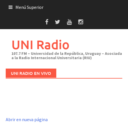
Saltar
Menú Superior
al
contenido
UNI Radio
107.7 FM – Universidad de la República, Uruguay – Asociada
a la Radio Internacional Universitaria (RIU)
UNI RADIO EN VIVO
Abrir en nueva página