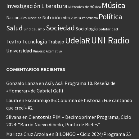
Música
Investigación
Literatura
Miércoles de Música
Política
Nacionales
Nutrición
otra vuelta
Noticias
Periodismo
Sociedad
Salud
Sociología
Sindicalismo
Solidaridad
UNI Radio
UdelaR
Teatro
Tecnología
Trabajo
Universidad
Universo Alternativo
COMENTARIOS RECIENTES
Gonzalo Lanza
en
Así y Asá. Programa 10. Reseña de
«Homerar» de Gabriel Galli
Laura
en
Escaramujo #6: Columna de historia «Fue cantando
que crecí» #2
Silvana
en
Cientotrés PIM – Decimoprimer Programa, Ciclo
2024: “Barrio Nuevo Viñedo, Punta de Rieles”
Maritza Cruz Arzola
en
BILONGO – Ciclo 2024/Programa 25