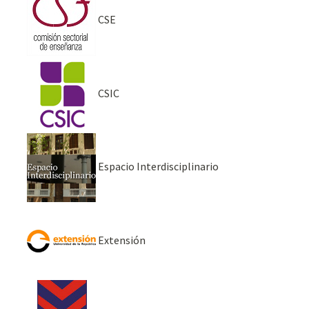
CSE
CSIC
Espacio Interdisciplinario
Extensión