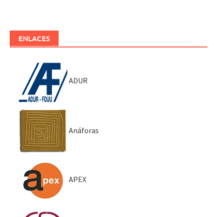
ENLACES
ADUR
Anáforas
APEX