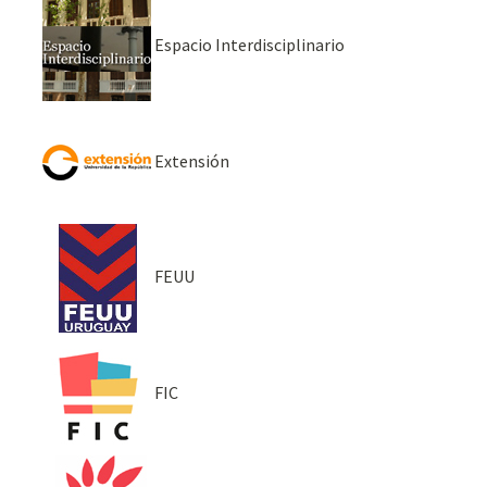
Espacio Interdisciplinario
Extensión
FEUU
FIC