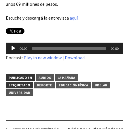
unos 69 millones de pesos.
Escuche y descargá la entrevista
aquí
.
Reproductor
00:00
00:00
de
Podcast:
Play in new window
|
Download
audio
PUBLICADO EN
AUDIOS
LA MAÑANA
ETIQUETADO
DEPORTE
EDUCACIÓN FÍSICA
UDELAR
UNIVERSIDAD