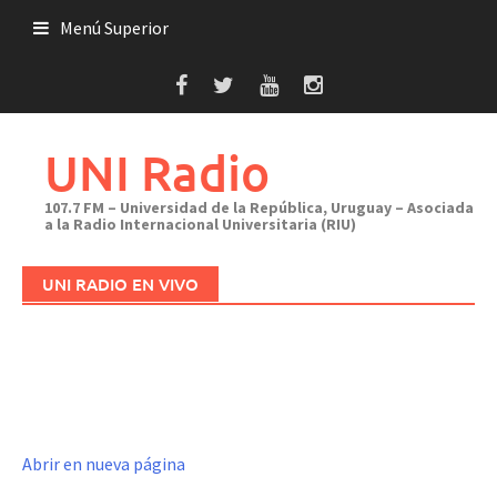
Saltar
Menú Superior
al
contenido
UNI Radio
107.7 FM – Universidad de la República, Uruguay – Asociada
a la Radio Internacional Universitaria (RIU)
UNI RADIO EN VIVO
Abrir en nueva página