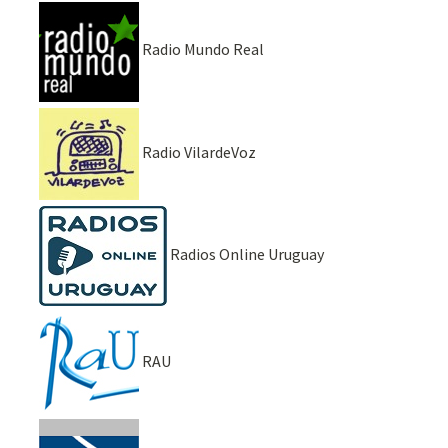
Radio Mundo Real
Radio VilardeVoz
Radios Online Uruguay
RAU