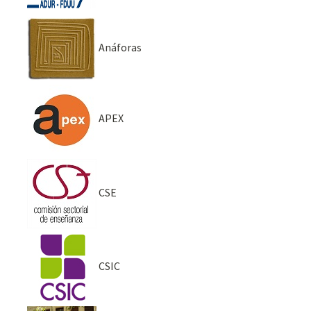
Anáforas
APEX
CSE
CSIC