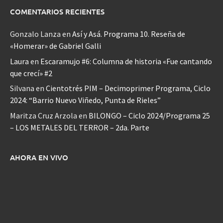
COMENTARIOS RECIENTES
Gonzalo Lanza
en
Así y Asá. Programa 10. Reseña de
«Homerar» de Gabriel Galli
Laura
en
Escaramujo #6: Columna de historia «Fue cantando
que crecí» #2
Silvana
en
Cientotrés PIM – Decimoprimer Programa, Ciclo
2024: “Barrio Nuevo Viñedo, Punta de Rieles”
Maritza Cruz Arzola
en
BILONGO – Ciclo 2024/Programa 25
– LOS METALES DEL TERROR – 2da. Parte
AHORA EN VIVO