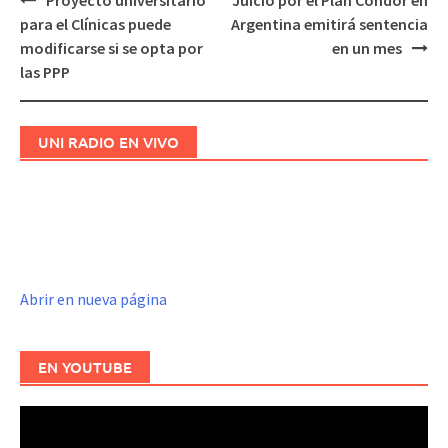
Proyecto universitario
Juicio por el Plan Cóndor en
Navegación
para el Clínicas puede
Argentina emitirá sentencia
de
modificarse si se opta por
en un mes
entradas
las PPP
UNI RADIO EN VIVO
Abrir en nueva página
EN YOUTUBE