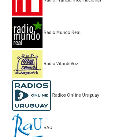
Radio Mundo Real
Radio VilardeVoz
Radios Online Uruguay
RAU