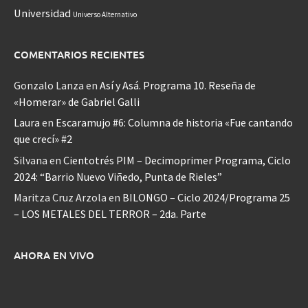
Universidad
Universo Alternativo
COMENTARIOS RECIENTES
Gonzalo Lanza
en
Así y Asá. Programa 10. Reseña de
«Homerar» de Gabriel Galli
Laura
en
Escaramujo #6: Columna de historia «Fue cantando
que crecí» #2
Silvana
en
Cientotrés PIM – Decimoprimer Programa, Ciclo
2024: “Barrio Nuevo Viñedo, Punta de Rieles”
Maritza Cruz Arzola
en
BILONGO – Ciclo 2024/Programa 25
– LOS METALES DEL TERROR – 2da. Parte
AHORA EN VIVO