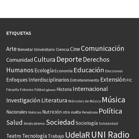
ETIQUETAS
Comunicación
Arte
Cine
Ciencia
Bienestar Universitario
Deporte
Cultura
Derechos
Comunidad
Educación
Humanos
Ecología
Economía
Elecciones
Extensión
Enfoques Interdisciplinarios
Entretenimiento
FIC
Internacional
Historia
Frikismo
Fútbol
Filosofía
género
Música
Investigación
Literatura
Miércoles de Música
Política
Nacionales
Nutrición
otra vuelta
Noticias
Periodismo
Sociedad
Salud
Sociología
Sindicalismo
Solidaridad
UNI Radio
UdelaR
Teatro
Tecnología
Trabajo