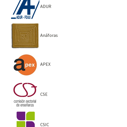
ADUR
Anáforas
APEX
CSE
CSIC