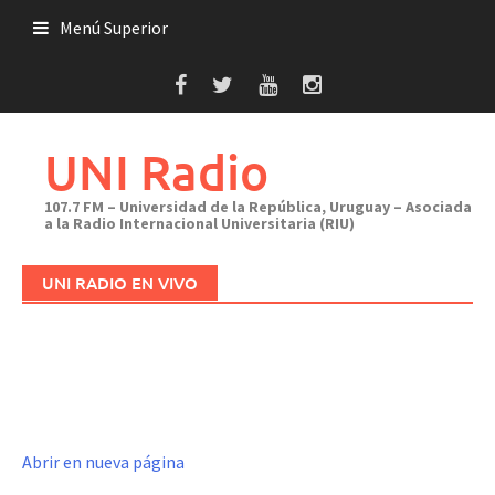
Saltar
Menú Superior
al
contenido
UNI Radio
107.7 FM – Universidad de la República, Uruguay – Asociada
a la Radio Internacional Universitaria (RIU)
UNI RADIO EN VIVO
Abrir en nueva página