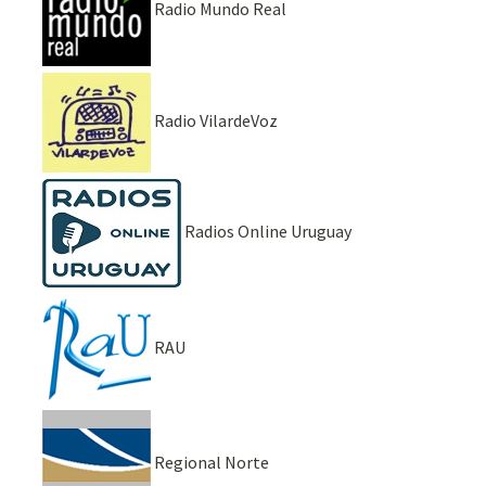
Radio Mundo Real
Radio VilardeVoz
Radios Online Uruguay
RAU
Regional Norte