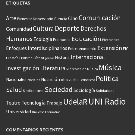
ETIQUETAS
Comunicación
Arte
Cine
Ciencia
Bienestar Universitario
Deporte
Cultura
Derechos
Comunidad
Educación
Humanos
Ecología
Economía
Elecciones
Extensión
Enfoques Interdisciplinarios
Entretenimiento
FIC
Internacional
Historia
Frikismo
Fútbol
Filosofía
género
Música
Investigación
Literatura
Miércoles de Música
Política
Nacionales
Nutrición
otra vuelta
Noticias
Periodismo
Sociedad
Salud
Sociología
Sindicalismo
Solidaridad
UNI Radio
UdelaR
Teatro
Tecnología
Trabajo
Universidad
Universo Alternativo
COMENTARIOS RECIENTES