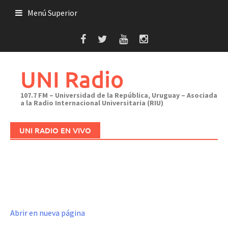
Saltar
Menú Superior
al
contenido
UNI Radio
107.7 FM – Universidad de la República, Uruguay – Asociada
a la Radio Internacional Universitaria (RIU)
UNI RADIO EN VIVO
Abrir en nueva página