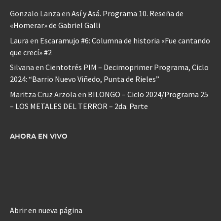
Gonzalo Lanza
en
Así y Asá. Programa 10. Reseña de
«Homerar» de Gabriel Galli
Laura
en
Escaramujo #6: Columna de historia «Fue cantando
que crecí» #2
Silvana
en
Cientotrés PIM – Decimoprimer Programa, Ciclo
2024: “Barrio Nuevo Viñedo, Punta de Rieles”
Maritza Cruz Arzola
en
BILONGO – Ciclo 2024/Programa 25
– LOS METALES DEL TERROR – 2da. Parte
AHORA EN VIVO
Abrir en nueva página