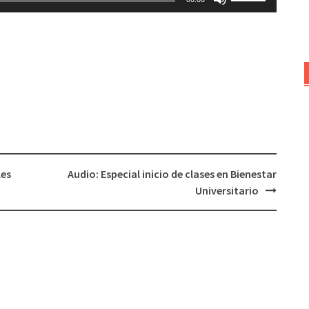
las
teclas
de
flecha
arriba/abajo
para
aumentar
o
disminuir
el
les
Audio: Especial inicio de clases en Bienestar
volumen.
Universitario