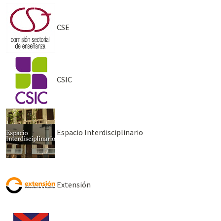
CSE
CSIC
Espacio Interdisciplinario
Extensión