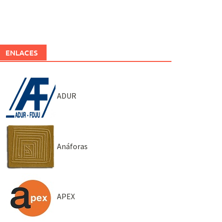
ENLACES
ADUR
Anáforas
APEX