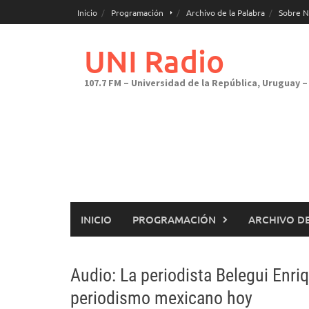
Saltar
Inicio
Programación
Archivo de la Palabra
Sobre N
al
contenido
UNI Radio
107.7 FM – Universidad de la República, Uruguay – 
INICIO
PROGRAMACIÓN
ARCHIVO DE
Audio: La periodista Belegui Enriq
periodismo mexicano hoy