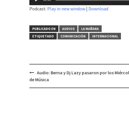
de
Podcast:
Play in new window
|
Download
audio
PUBLICADO EN
AUDIOS
LA MAÑANA
ETIQUETADO
COMUNICACIÓN
INTERNACIONAL
Audio: Berna y Dj Lazy pasaron por los Miérco
Navegación
de Música
de
entradas