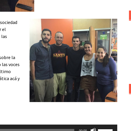
a sociedad
 el
 las
sobre la
 las voces
último
tica acá y
Utiliza
00:00