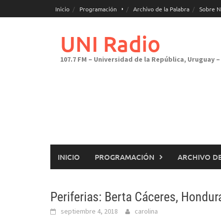
Saltar
Inicio
Programación
Archivo de la Palabra
Sobre N
al
contenido
UNI Radio
107.7 FM – Universidad de la República, Uruguay – 
INICIO
PROGRAMACIÓN
ARCHIVO DE
Periferias: Berta Cáceres, Hondur
septiembre 4, 2018
carolina