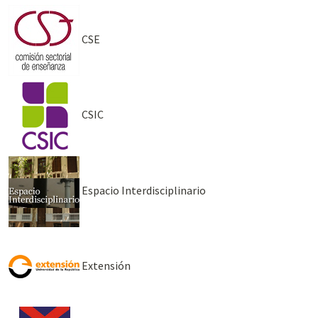
CSE
CSIC
Espacio Interdisciplinario
Extensión