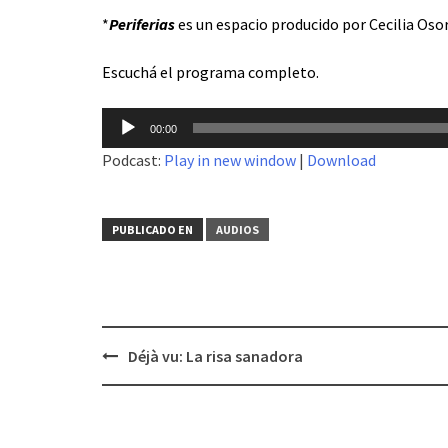
*
Periferias
es un espacio producido por Cecilia Oso
Escuchá el programa completo.
Reproductor
00:00
de
Podcast:
Play in new window
|
Download
audio
PUBLICADO EN
AUDIOS
Déjà vu: La risa sanadora
Navegación
de
entradas