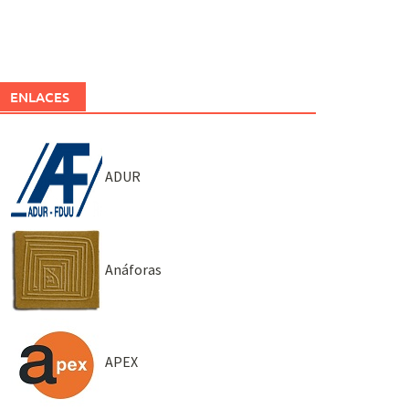
ENLACES
ADUR
Anáforas
APEX