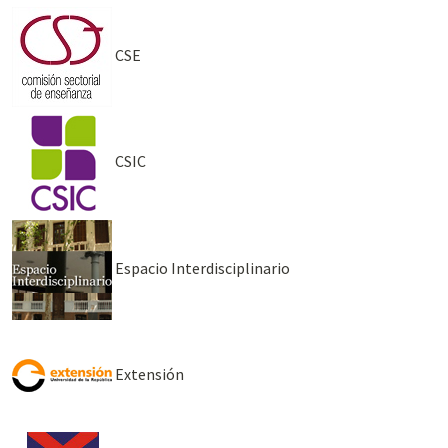
CSE
CSIC
Espacio Interdisciplinario
Extensión