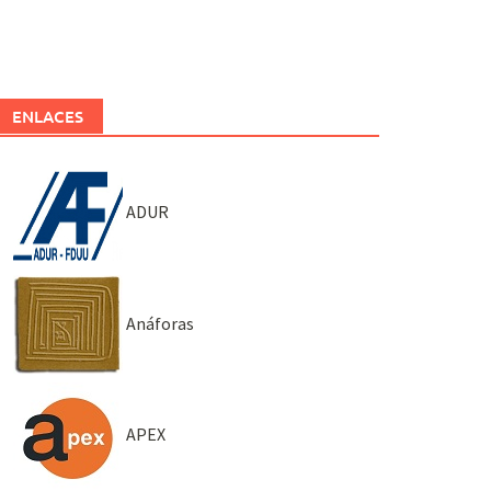
ENLACES
ADUR
Anáforas
APEX