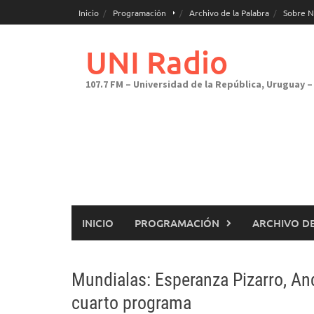
Saltar
Inicio
Programación
Archivo de la Palabra
Sobre N
al
contenido
UNI Radio
107.7 FM – Universidad de la República, Uruguay – 
INICIO
PROGRAMACIÓN
ARCHIVO DE
Mundialas: Esperanza Pizarro, And
cuarto programa