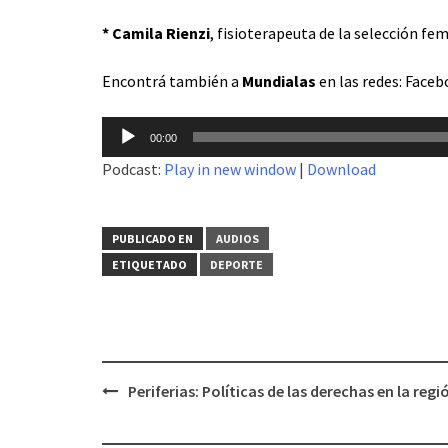
* Camila Rienzi
, fisioterapeuta de la selección fe
Encontrá también a
Mundialas
en las redes:
Faceb
Reproductor
00:00
de
Podcast:
Play in new window
|
Download
audio
PUBLICADO EN
AUDIOS
ETIQUETADO
DEPORTE
Periferias: Políticas de las derechas en la regi
Navegación
de