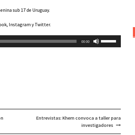
menina sub 17 de Uruguay.
ook
,
Instagram
y
Twitter
.
Utiliza
00:00
las
teclas
de
flecha
arriba/abajo
para
aumentar
o
disminuir
el
ón
Entrevistas: Khem convoca a taller para
volumen.
investigadores