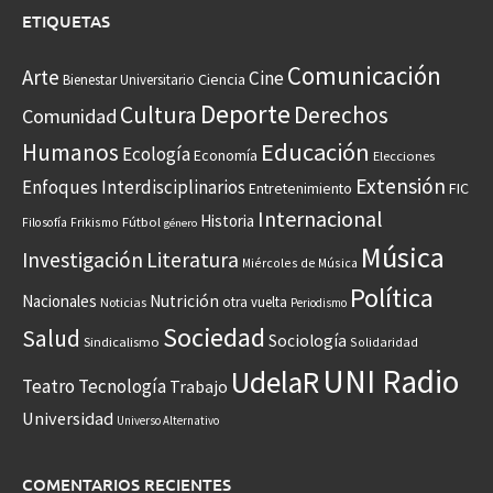
ETIQUETAS
Comunicación
Arte
Cine
Ciencia
Bienestar Universitario
Deporte
Cultura
Derechos
Comunidad
Educación
Humanos
Ecología
Economía
Elecciones
Extensión
Enfoques Interdisciplinarios
Entretenimiento
FIC
Internacional
Historia
Frikismo
Fútbol
Filosofía
género
Música
Investigación
Literatura
Miércoles de Música
Política
Nacionales
Nutrición
otra vuelta
Noticias
Periodismo
Sociedad
Salud
Sociología
Sindicalismo
Solidaridad
UNI Radio
UdelaR
Teatro
Tecnología
Trabajo
Universidad
Universo Alternativo
COMENTARIOS RECIENTES