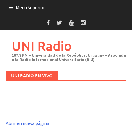
Saltar
Menú Superior
al
contenido
UNI Radio
107.7 FM – Universidad de la República, Uruguay – Asociada
a la Radio Internacional Universitaria (RIU)
UNI RADIO EN VIVO
Abrir en nueva página