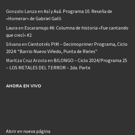
Gonzalo Lanza
en
Así y Asá. Programa 10. Reseña de
«Homerar» de Gabriel Galli
Laura
en
Escaramujo #6: Columna de historia «Fue cantando
que crecí» #2
Silvana
en
Cientotrés PIM – Decimoprimer Programa, Ciclo
2024: “Barrio Nuevo Viñedo, Punta de Rieles”
Maritza Cruz Arzola
en
BILONGO – Ciclo 2024/Programa 25
– LOS METALES DEL TERROR – 2da. Parte
AHORA EN VIVO
Abrir en nueva página