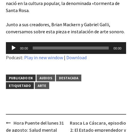
nació en la cultura popular, la denominada «tormenta de
Santa Rosa.
Junto a sus creadores, Brian Mackern y Gabriel Galli,
conversamos sobre esta pieza e instalación de arte sonoro.
Reproductor
00:00
00:00
de
Podcast:
Play in new window
|
Download
audio
PUBLICADO EN
AUDIOS
DESTACADA
ETIQUETADO
ARTE
Hora Puente del lunes 31
Rasca La Cáscara, episodio
Navegación
de agosto: Salud mental
2: El Estado emprendedor y