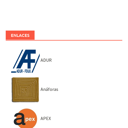
ENLACES
ADUR
Anáforas
APEX