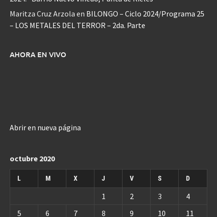
Maritza Cruz Arzola
en
BILONGO – Ciclo 2024/Programa 25
– LOS METALES DEL TERROR – 2da. Parte
AHORA EN VIVO
Abrir en nueva página
octubre 2020
L
M
X
J
V
S
D
1
2
3
4
5
6
7
8
9
10
11