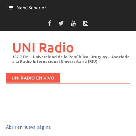
Saltar
Menú Superior
al
contenido
UNI Radio
107.7 FM – Universidad de la República, Uruguay – Asociada
a la Radio Internacional Universitaria (RIU)
UNI RADIO EN VIVO
Abrir en nueva página