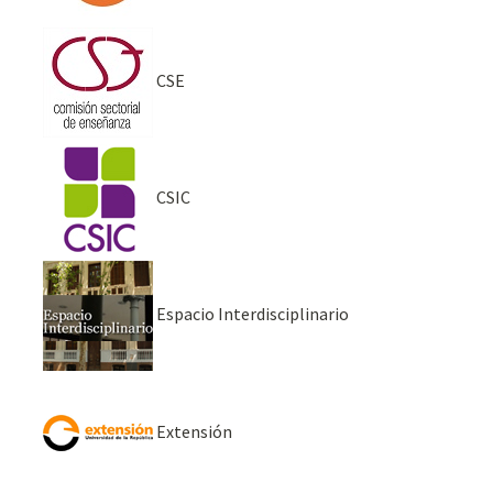
CSE
CSIC
Espacio Interdisciplinario
Extensión