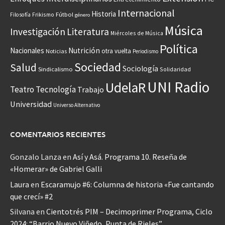
Internacional
Historia
Frikismo
Fútbol
Filosofía
género
Música
Investigación
Literatura
Miércoles de Música
Política
Nacionales
Nutrición
otra vuelta
Noticias
Periodismo
Sociedad
Salud
Sociología
Sindicalismo
Solidaridad
UNI Radio
UdelaR
Teatro
Tecnología
Trabajo
Universidad
Universo Alternativo
COMENTARIOS RECIENTES
Gonzalo Lanza
en
Así y Asá. Programa 10. Reseña de
«Homerar» de Gabriel Galli
Laura
en
Escaramujo #6: Columna de historia «Fue cantando
que crecí» #2
Silvana
en
Cientotrés PIM – Decimoprimer Programa, Ciclo
2024: “Barrio Nuevo Viñedo, Punta de Rieles”