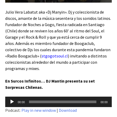
Julio Vera Labatut aka «Dj Manyin». Dj y coleccionista de
discos, amante de la música sesentera y los sonidos latinos.
Fundador de Noches a Gogo, fiesta radicada en Santiago
(Chile) donde se reviven los años 60′ al ritmo del Soul, el
Garage y el Rock & Roll y que ya está cerca de cumplir 9
años. Además es miembro fundador de Boogaclub,
colectivo de Djs los cuales durante esta pandemia fundaron
«Radio Boogaclub» (
stgogotsoul.cl
) invitando a distintos
coleccionistas alrededor del mundo a participar con
programas y mixes.
En Surcos Infinitos… DJ Mantin presenta su set
Sorpresas Chilenas.
Reproductor
00:00
00:00
de
Podcast:
Play in new window
|
Download
audio