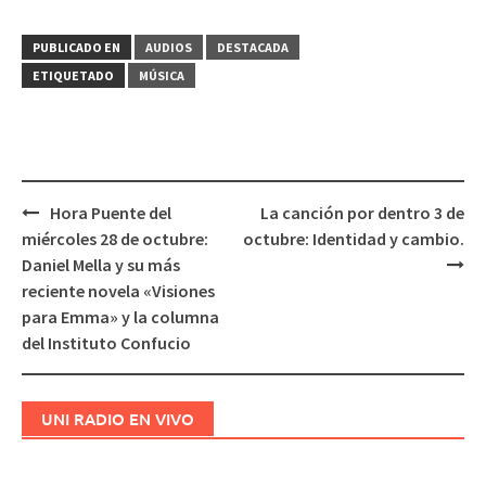
PUBLICADO EN
AUDIOS
DESTACADA
ETIQUETADO
MÚSICA
Hora Puente del
La canción por dentro 3 de
Navegación
miércoles 28 de octubre:
octubre: Identidad y cambio.
de
Daniel Mella y su más
entradas
reciente novela «Visiones
para Emma» y la columna
del Instituto Confucio
UNI RADIO EN VIVO