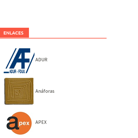
ENLACES
ADUR
Anáforas
APEX