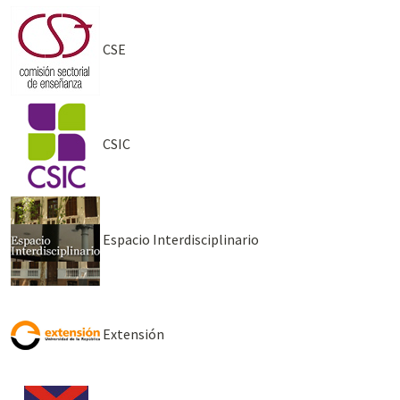
CSE
CSIC
Espacio Interdisciplinario
Extensión