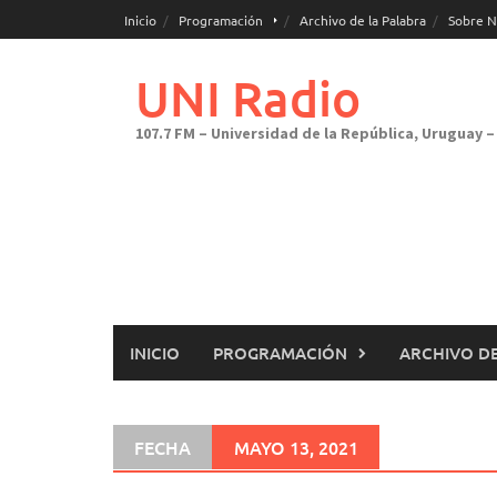
Saltar
Inicio
Programación
Archivo de la Palabra
Sobre N
al
contenido
UNI Radio
107.7 FM – Universidad de la República, Uruguay – 
INICIO
PROGRAMACIÓN
ARCHIVO DE
FECHA
MAYO 13, 2021