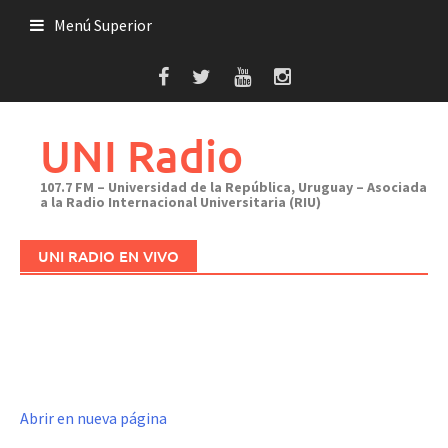
Saltar
Menú Superior
al
contenido
UNI Radio
107.7 FM – Universidad de la República, Uruguay – Asociada
a la Radio Internacional Universitaria (RIU)
UNI RADIO EN VIVO
Abrir en nueva página