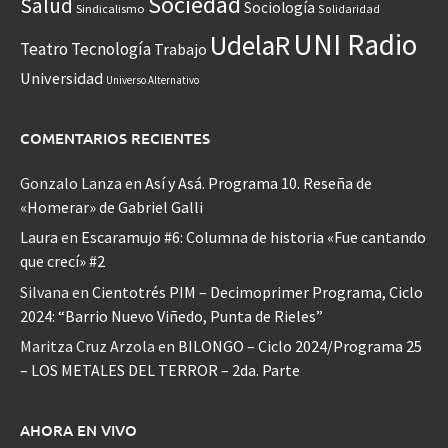
Sociedad
Salud
Sociología
Sindicalismo
Solidaridad
UNI Radio
UdelaR
Teatro
Tecnología
Trabajo
Universidad
Universo Alternativo
COMENTARIOS RECIENTES
Gonzalo Lanza
en
Así y Asá. Programa 10. Reseña de
«Homerar» de Gabriel Galli
Laura
en
Escaramujo #6: Columna de historia «Fue cantando
que crecí» #2
Silvana
en
Cientotrés PIM – Decimoprimer Programa, Ciclo
2024: “Barrio Nuevo Viñedo, Punta de Rieles”
Maritza Cruz Arzola
en
BILONGO – Ciclo 2024/Programa 25
– LOS METALES DEL TERROR – 2da. Parte
AHORA EN VIVO