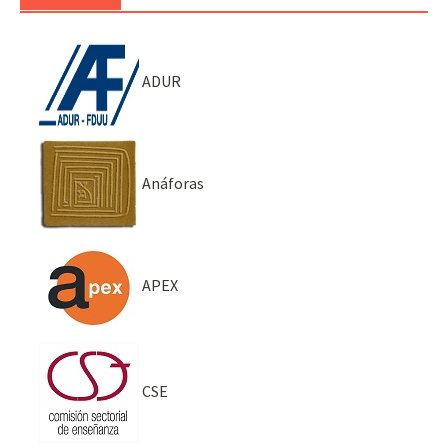
ADUR
Anáforas
APEX
CSE