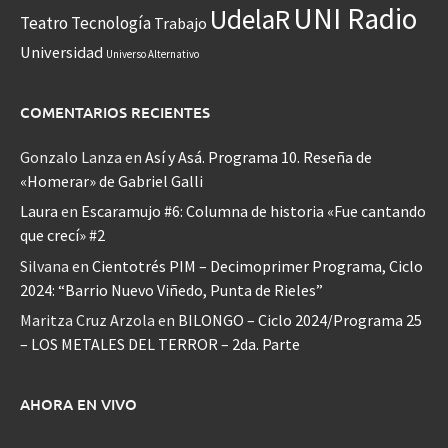
UNI Radio
UdelaR
Teatro
Tecnología
Trabajo
Universidad
Universo Alternativo
COMENTARIOS RECIENTES
Gonzalo Lanza
en
Así y Asá. Programa 10. Reseña de
«Homerar» de Gabriel Galli
Laura
en
Escaramujo #6: Columna de historia «Fue cantando
que crecí» #2
Silvana
en
Cientotrés PIM – Decimoprimer Programa, Ciclo
2024: “Barrio Nuevo Viñedo, Punta de Rieles”
Maritza Cruz Arzola
en
BILONGO – Ciclo 2024/Programa 25
– LOS METALES DEL TERROR – 2da. Parte
AHORA EN VIVO