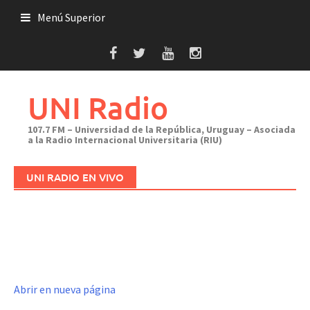
Saltar
Menú Superior
al
contenido
UNI Radio
107.7 FM – Universidad de la República, Uruguay – Asociada
a la Radio Internacional Universitaria (RIU)
UNI RADIO EN VIVO
Abrir en nueva página