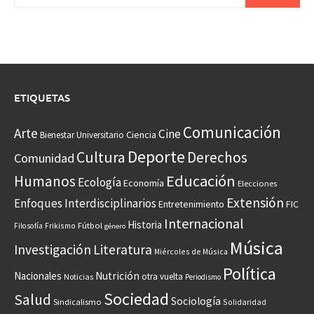
ETIQUETAS
Comunicación
Arte
Cine
Ciencia
Bienestar Universitario
Deporte
Cultura
Derechos
Comunidad
Educación
Humanos
Ecología
Economía
Elecciones
Extensión
Enfoques Interdisciplinarios
Entretenimiento
FIC
Internacional
Historia
Frikismo
Fútbol
Filosofía
género
Música
Investigación
Literatura
Miércoles de Música
Política
Nacionales
Nutrición
otra vuelta
Noticias
Periodismo
Sociedad
Salud
Sociología
Sindicalismo
Solidaridad