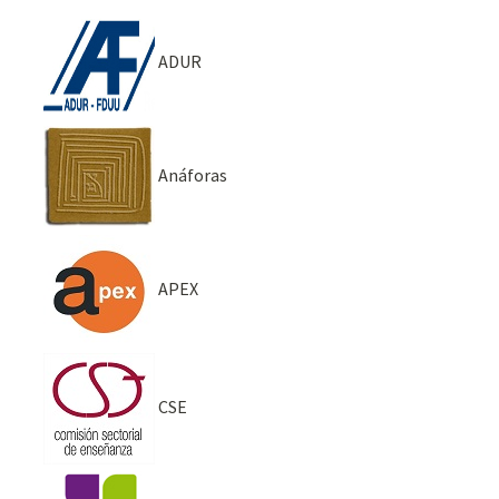
ADUR
Anáforas
APEX
CSE