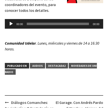
coordinadores del evento, para
conocer todos los detalles.
Reproductor
00:00
00:00
de
audio
Comunidad Udelar
. Lunes, miércoles y viernes de 14 a 16:30
horas.
PUBLICADO EN
AUDIOS
DESTACADA2
NOVEDADES DE UNI
RADIO
Diálogos Comanches:
El Garage. Con Andrés Pardo
Navegación