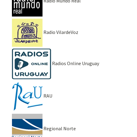
Radio Mundo Real
Radio VilardeVoz
Radios Online Uruguay
RAU
Regional Norte