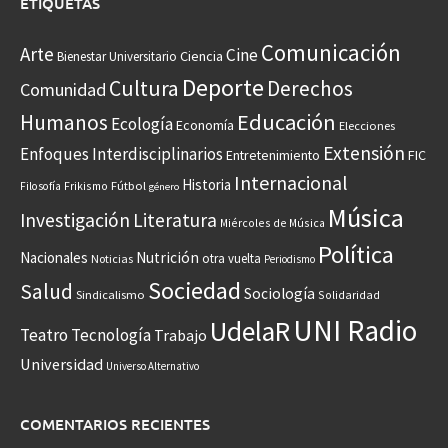
ETIQUETAS
Comunicación
Arte
Cine
Ciencia
Bienestar Universitario
Deporte
Cultura
Derechos
Comunidad
Educación
Humanos
Ecología
Economía
Elecciones
Extensión
Enfoques Interdisciplinarios
Entretenimiento
FIC
Internacional
Historia
Frikismo
Fútbol
Filosofía
género
Música
Investigación
Literatura
Miércoles de Música
Política
Nacionales
Nutrición
otra vuelta
Noticias
Periodismo
Sociedad
Salud
Sociología
Sindicalismo
Solidaridad
UNI Radio
UdelaR
Teatro
Tecnología
Trabajo
Universidad
Universo Alternativo
COMENTARIOS RECIENTES