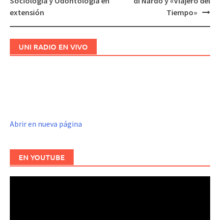
Sociología y Odontología en
di Nardo y «Viajero del
de
extensión
Tiempo»
entradas
UNI RADIO EN VIVO
Abrir en nueva página
EN YOUTUBE