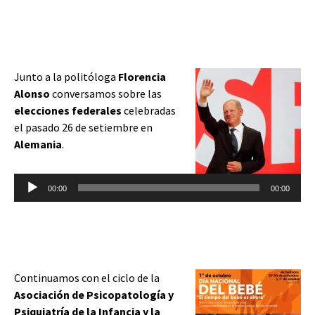
Junto a la politóloga
Florencia
Alonso
conversamos sobre las
elecciones federales
celebradas
el pasado 26 de setiembre en
Alemania
.
Reproductor
00:00
00:00
de
audio
Continuamos con el ciclo de la
Asociación de Psicopatología y
Psiquiatría de la Infancia y la