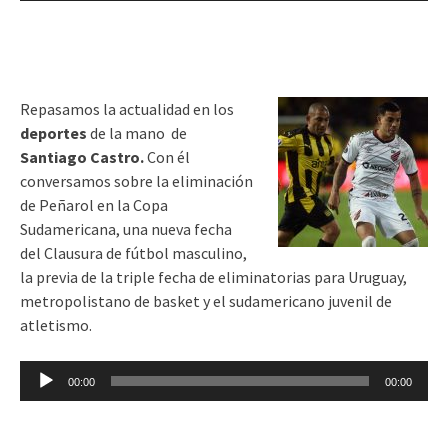
audio
Repasamos la actualidad en los
deportes
de la mano de
Santiago Castro.
Con él
conversamos sobre la eliminación
de Peñarol en la Copa
Sudamericana, una nueva fecha
del Clausura de fútbol masculino,
la previa de la triple fecha de eliminatorias para Uruguay,
metropolistano de basket y el sudamericano juvenil de
atletismo.
Reproductor
00:00
00:00
de
audio