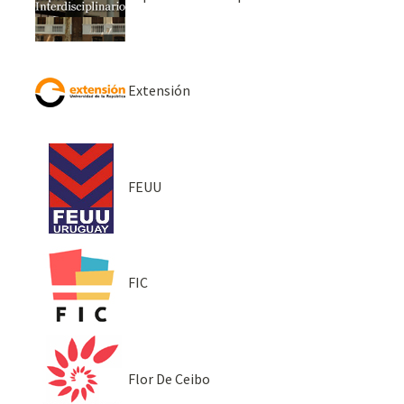
Extensión
FEUU
FIC
Flor De Ceibo