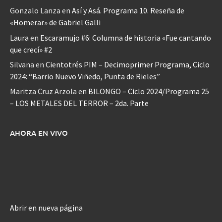
Gonzalo Lanza
en
Así y Asá. Programa 10. Reseña de
«Homerar» de Gabriel Galli
Laura
en
Escaramujo #6: Columna de historia «Fue cantando
que crecí» #2
Silvana
en
Cientotrés PIM – Decimoprimer Programa, Ciclo
2024: “Barrio Nuevo Viñedo, Punta de Rieles”
Maritza Cruz Arzola
en
BILONGO – Ciclo 2024/Programa 25
– LOS METALES DEL TERROR – 2da. Parte
AHORA EN VIVO
Abrir en nueva página