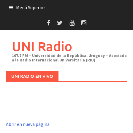
Saltar
Menú Superior
al
contenido
UNI Radio
107.7 FM – Universidad de la República, Uruguay – Asociada
a la Radio Internacional Universitaria (RIU)
UNI RADIO EN VIVO
Abrir en nueva página