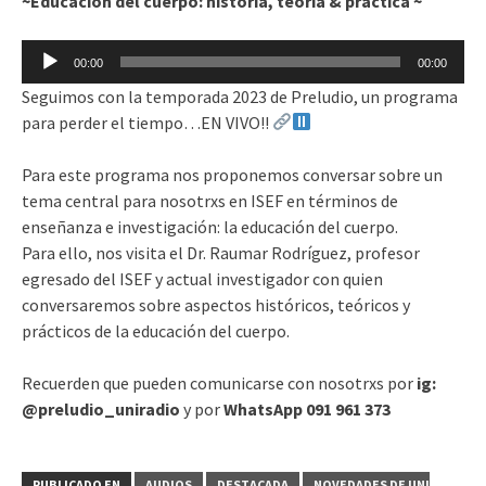
~Educación del cuerpo: historia, teoría & práctica ~
Reproductor
00:00
00:00
de
Seguimos con la temporada 2023 de Preludio, un programa
audio
para perder el tiempo…EN VIVO!!
Para este programa nos proponemos conversar sobre un
tema central para nosotrxs en ISEF en términos de
enseñanza e investigación: la educación del cuerpo.
Para ello, nos visita el Dr. Raumar Rodríguez, profesor
egresado del ISEF y actual investigador con quien
conversaremos sobre aspectos históricos, teóricos y
prácticos de la educación del cuerpo.
Recuerden que pueden comunicarse con nosotrxs por
ig:
@preludio_uniradio
y por
WhatsApp 091 961 373
PUBLICADO EN
AUDIOS
DESTACADA
NOVEDADES DE UNI