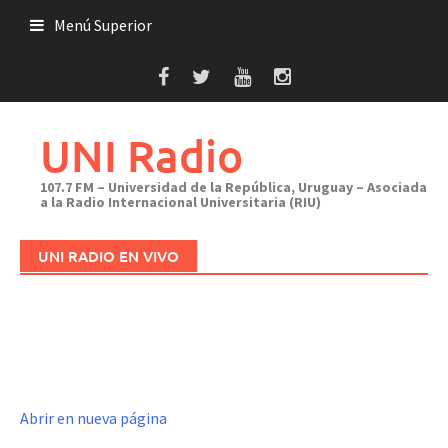
Saltar
Menú Superior
al
contenido
UNI Radio
107.7 FM – Universidad de la República, Uruguay – Asociada
a la Radio Internacional Universitaria (RIU)
UNI RADIO EN VIVO
Abrir en nueva página