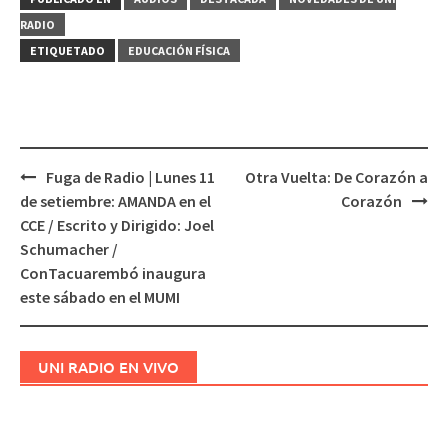
RADIO
ETIQUETADO
EDUCACIÓN FÍSICA
Fuga de Radio | Lunes 11
Otra Vuelta: De Corazón a
Navegación
de setiembre: AMANDA en el
Corazón
de
CCE / Escrito y Dirigido: Joel
entradas
Schumacher /
ConTacuarembó inaugura
este sábado en el MUMI
UNI RADIO EN VIVO