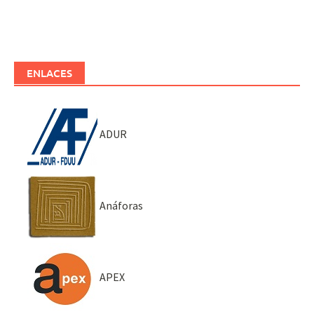
ENLACES
ADUR
Anáforas
APEX