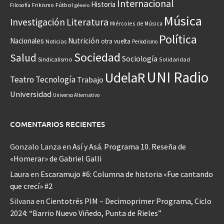
Internacional
Historia
Frikismo
Fútbol
Filosofía
género
Música
Investigación
Literatura
Miércoles de Música
Política
Nacionales
Nutrición
otra vuelta
Noticias
Periodismo
Sociedad
Salud
Sociología
Sindicalismo
Solidaridad
UNI Radio
UdelaR
Teatro
Tecnología
Trabajo
Universidad
Universo Alternativo
COMENTARIOS RECIENTES
Gonzalo Lanza
en
Así y Asá. Programa 10. Reseña de
«Homerar» de Gabriel Galli
Laura
en
Escaramujo #6: Columna de historia «Fue cantando
que crecí» #2
Silvana
en
Cientotrés PIM – Decimoprimer Programa, Ciclo
2024: “Barrio Nuevo Viñedo, Punta de Rieles”