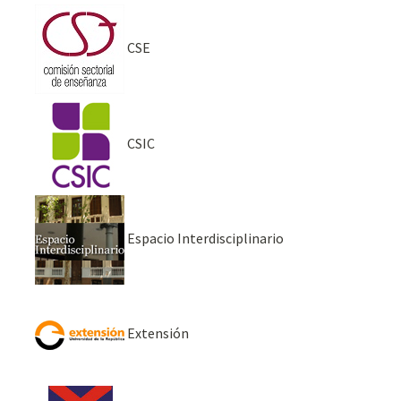
CSE
CSIC
Espacio Interdisciplinario
Extensión