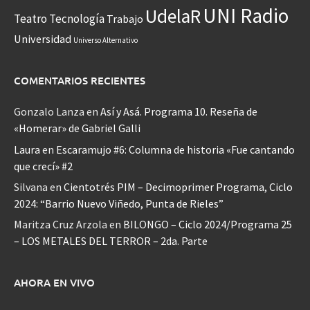
UNI Radio
UdelaR
Teatro
Tecnología
Trabajo
Universidad
Universo Alternativo
COMENTARIOS RECIENTES
Gonzalo Lanza
en
Así y Asá. Programa 10. Reseña de
«Homerar» de Gabriel Galli
Laura
en
Escaramujo #6: Columna de historia «Fue cantando
que crecí» #2
Silvana
en
Cientotrés PIM – Decimoprimer Programa, Ciclo
2024: “Barrio Nuevo Viñedo, Punta de Rieles”
Maritza Cruz Arzola
en
BILONGO – Ciclo 2024/Programa 25
– LOS METALES DEL TERROR – 2da. Parte
AHORA EN VIVO