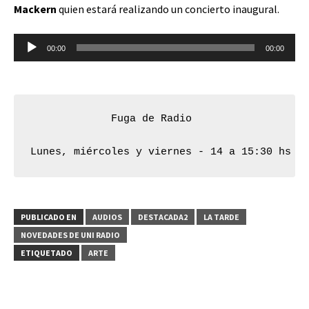
Mackern
quien estará realizando un concierto inaugural.
Reproductor
00:00
00:00
de
audio
Fuga de Radio 

Lunes, miércoles y viernes - 14 a 15:30 hs
PUBLICADO EN
AUDIOS
DESTACADA2
LA TARDE
NOVEDADES DE UNI RADIO
ETIQUETADO
ARTE