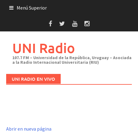
Saltar
Menú Superior
al
contenido
UNI Radio
107.7 FM – Universidad de la República, Uruguay – Asociada
a la Radio Internacional Universitaria (RIU)
UNI RADIO EN VIVO
Abrir en nueva página