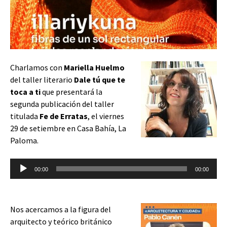
Charlamos con
Mariella Huelmo
del taller literario
Dale tú que te
toca a ti
que presentará la
segunda publicación del taller
titulada
Fe de Erratas
, el viernes
29 de setiembre en Casa Bahía, La
Paloma.
Reproductor
00:00
00:00
de
audio
Nos acercamos a la figura del
arquitecto y teórico británico