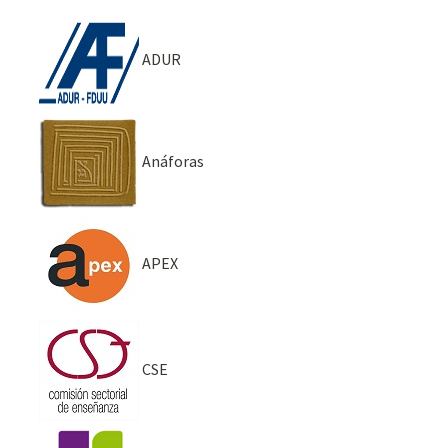
ADUR
Anáforas
APEX
CSE