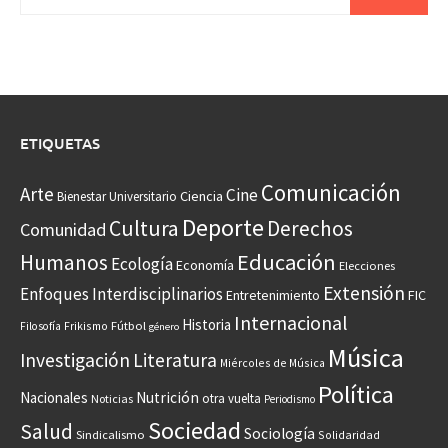
ETIQUETAS
Comunicación
Arte
Cine
Ciencia
Bienestar Universitario
Deporte
Cultura
Derechos
Comunidad
Educación
Humanos
Ecología
Economía
Elecciones
Extensión
Enfoques Interdisciplinarios
Entretenimiento
FIC
Internacional
Historia
Frikismo
Fútbol
Filosofía
género
Música
Investigación
Literatura
Miércoles de Música
Política
Nacionales
Nutrición
otra vuelta
Noticias
Periodismo
Sociedad
Salud
Sociología
Sindicalismo
Solidaridad