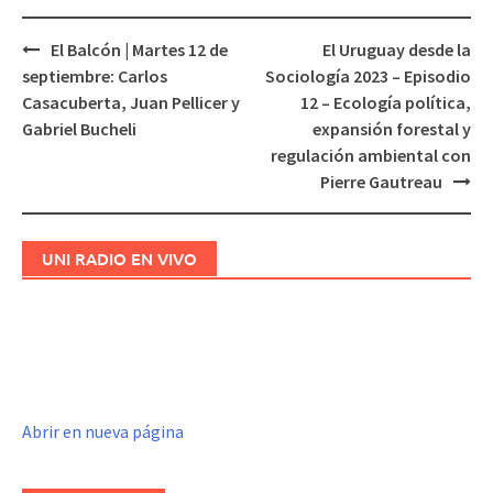
El Balcón | Martes 12 de
El Uruguay desde la
Navegación
septiembre: Carlos
Sociología 2023 – Episodio
de
Casacuberta, Juan Pellicer y
12 – Ecología política,
entradas
Gabriel Bucheli
expansión forestal y
regulación ambiental con
Pierre Gautreau
UNI RADIO EN VIVO
Abrir en nueva página