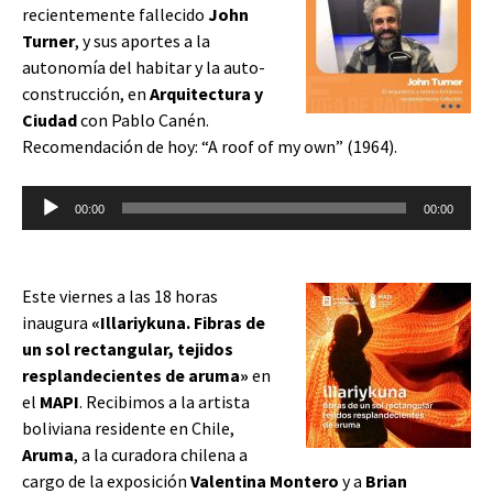
recientemente fallecido
John
Turner
, y sus aportes a la
autonomía del habitar y la auto-
construcción, en
Arquitectura y
Ciudad
con Pablo Canén.
Recomendación de hoy: “A roof of my own” (1964).
Reproductor
00:00
00:00
de
audio
Este viernes a las 18 horas
inaugura
«Illariykuna. Fibras de
un sol rectangular, tejidos
resplandecientes de aruma»
en
el
MAPI
. Recibimos a la artista
boliviana residente en Chile,
Aruma
, a la curadora chilena a
cargo de la exposición
Valentina Montero
y a
Brian