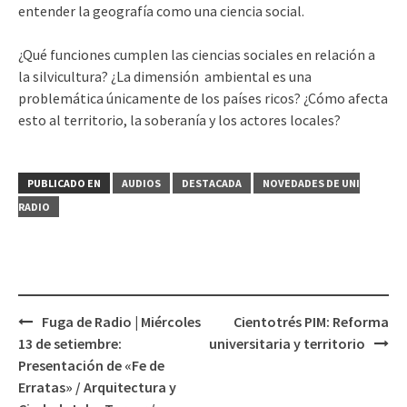
entender la geografía como una ciencia social.
¿Qué funciones cumplen las ciencias sociales en relación a
la silvicultura? ¿La dimensión ambiental es una
problemática únicamente de los países ricos? ¿Cómo afecta
esto al territorio, la soberanía y los actores locales?
PUBLICADO EN
AUDIOS
DESTACADA
NOVEDADES DE UNI
RADIO
Fuga de Radio | Miércoles
Cientotrés PIM: Reforma
Navegación
13 de setiembre:
universitaria y territorio
de
Presentación de «Fe de
entradas
Erratas» / Arquitectura y