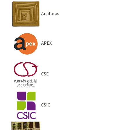
Anáforas
APEX
CSE
CSIC