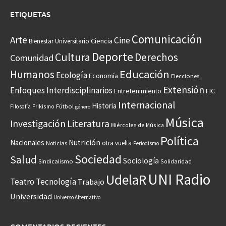
ETIQUETAS
Comunicación
Arte
Cine
Ciencia
Bienestar Universitario
Deporte
Cultura
Derechos
Comunidad
Educación
Humanos
Ecología
Economía
Elecciones
Extensión
Enfoques Interdisciplinarios
Entretenimiento
FIC
Internacional
Historia
Frikismo
Fútbol
Filosofía
género
Música
Investigación
Literatura
Miércoles de Música
Política
Nacionales
Nutrición
otra vuelta
Noticias
Periodismo
Sociedad
Salud
Sociología
Sindicalismo
Solidaridad
UNI Radio
UdelaR
Teatro
Tecnología
Trabajo
Universidad
Universo Alternativo