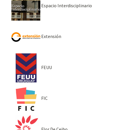
Espacio Interdisciplinario
Extensión
FEUU
FIC
Flor De Ceibo