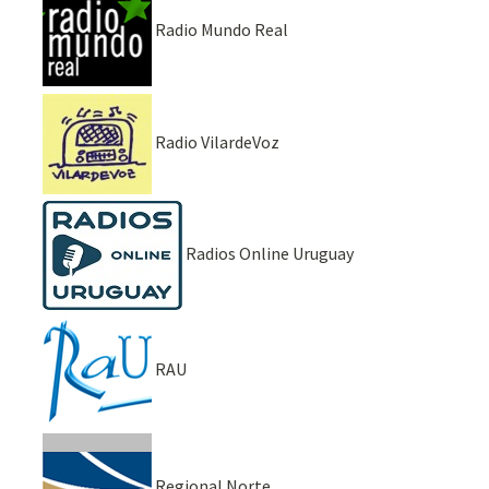
Radio Mundo Real
Radio VilardeVoz
Radios Online Uruguay
RAU
Regional Norte