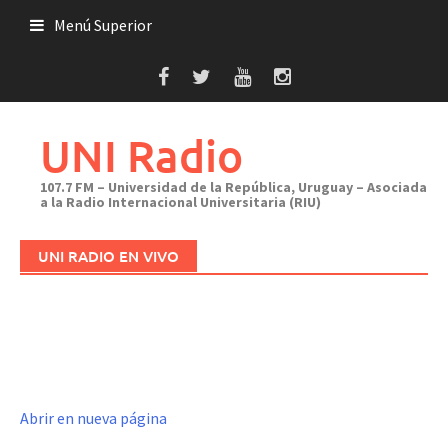
Saltar
Menú Superior
al
contenido
UNI Radio
107.7 FM – Universidad de la República, Uruguay – Asociada
a la Radio Internacional Universitaria (RIU)
UNI RADIO EN VIVO
Abrir en nueva página