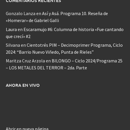
COMENTARIOS RECIENTES
Gonzalo Lanza
en
Así y Asá. Programa 10. Reseña de
«Homerar» de Gabriel Galli
Laura
en
Escaramujo #6: Columna de historia «Fue cantando
que crecí» #2
Silvana
en
Cientotrés PIM – Decimoprimer Programa, Ciclo
2024: “Barrio Nuevo Viñedo, Punta de Rieles”
Maritza Cruz Arzola
en
BILONGO – Ciclo 2024/Programa 25
– LOS METALES DEL TERROR – 2da. Parte
AHORA EN VIVO
Abrir en nueva página